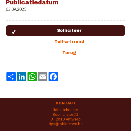
Publicatiedatum
03.09.2025
Share
LinkedIn
WhatsApp
Email
Facebook
CONTACT
Jobkitchen.be
Bosmanslei 31
B–2018 Antwerp
tips@jobkitchen.be