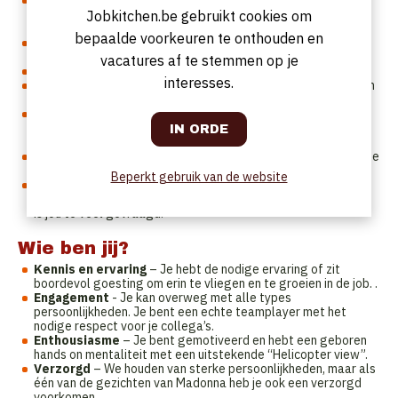
Van het bereiden van de mise en place tot het meedraaien
tijdens de service; jij bent een essentieel onderdeel van
Jobkitchen.be gebruikt cookies om
Madonna.
bepaalde voorkeuren te onthouden en
Je ontvangt en bent het aanspreekpunt van onze klanten.
Always with a (Hospitality) Smile!
vacatures af te stemmen op je
Jij zorgt voor een vlotte communicatie tussen zaal en keuken
interesses.
Je hebt een goede kennis van de producten, of staat open om
er alles over te leren.
Samen met het team doe je er alles aan om de
restaurantbeleving van onze gasten zo aangenaam en uniek
mogelijk te maken.
Je bent trots op ons product en waakt mee over de excellente
kwaliteit ervan.
Beperkt gebruik van de website
Je komt altijd op tijd, ziet werk, weet waar jouw
verantwoordelijkheid ligt … kortom je bent proactief en niets
is jou te veel gevraagd.
Wie ben jij?
Kennis en ervaring
– Je hebt de nodige ervaring of zit
boordevol goesting om erin te vliegen en te groeien in de job. .
Engagement
- Je kan overweg met alle types
persoonlijkheden. Je bent een echte teamplayer met het
nodige respect voor je collega’s.
Enthousiasme
– Je bent gemotiveerd en hebt een geboren
hands on mentaliteit met een uitstekende “Helicopter view”.
Verzorgd
– We houden van sterke persoonlijkheden, maar als
één van de gezichten van Madonna heb je ook een verzorgd
voorkomen.