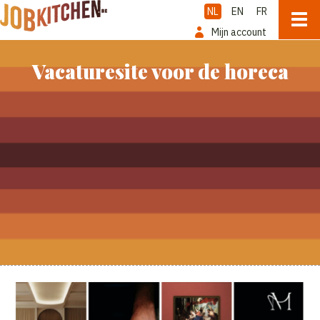
NL
EN
FR
Mijn account
Vacaturesite voor de horeca