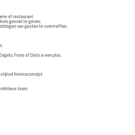
erie of restaurant.
elkom gevoel te geven;
htingen van gasten te overtreffen;
n;
gels, Frans of Duits is een plus.
stijlvol horecaconcept.
ambitieus team.