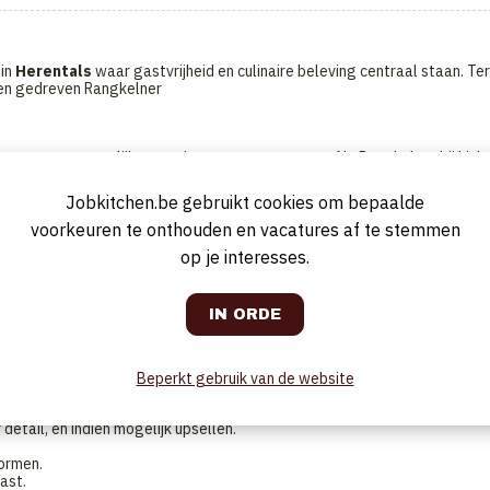
 in
Herentals
waar gastvrijheid en culinaire beleving centraal staan. Ter
en gedreven Rangkelner
van een onvergetelijke ervaring voor onze gasten. Als Rangkelner bij Link
nze gasten, onder begeleiding van onze maître d’hôtel. Gastvrijheid staat
e gasten aan niets ontbreekt, van het moment dat ze binnenkomen tot hun
Jobkitchen.be gebruikt cookies om bepaalde
voorkeuren te onthouden en vacatures af te stemmen
op je interesses.
bij je nauwkeurig de wensen van de gasten noteert.. Met jouw uitgebrei
t maken van de juiste keuzes. Je geeft advies en suggesties, waardoor
die we aanbieden.
, klaar voor ontvangst.
at alles steeds perfect in orde is.
e dranken- en menukaart en onze gasten deskundig adviseren bij hun
Beperkt gebruik van de website
eheren.
etail, en indien mogelijk upsellen.
ormen.
ast.