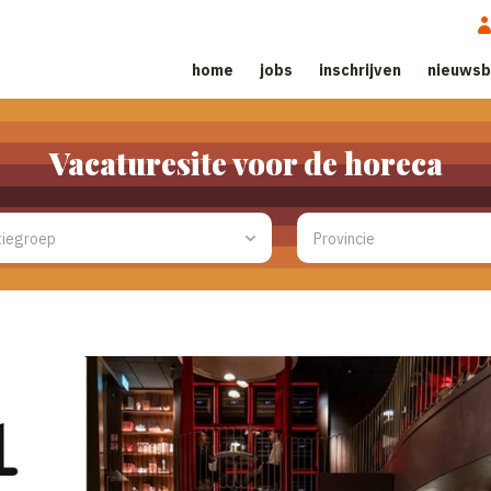
home
jobs
inschrijven
nieuwsb
Vacaturesite voor de horeca