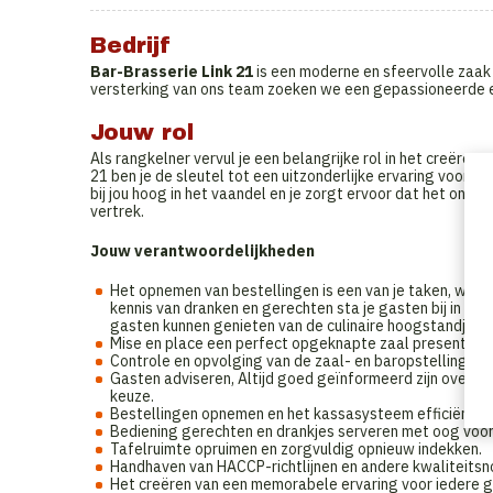
Bedrijf
Bar-Brasserie Link 21
is een moderne en sfeervolle zaak
versterking van ons team zoeken we een gepassioneerde 
Jouw rol
Als rangkelner vervul je een belangrijke rol in het creëren 
21 ben je de sleutel tot een uitzonderlijke ervaring voor o
bij jou hoog in het vaandel en je zorgt ervoor dat het onz
vertrek.
Jouw verantwoordelijkheden
Het opnemen van bestellingen is een van je taken, waar
kennis van dranken en gerechten sta je gasten bij in he
gasten kunnen genieten van de culinaire hoogstandjes 
Mise en place een perfect opgeknapte zaal presenteren
Controle en opvolging van de zaal- en baropstelling, zod
Gasten adviseren, Altijd goed geïnformeerd zijn over d
keuze.
Bestellingen opnemen en het kassasysteem efficiënt b
Bediening gerechten en drankjes serveren met oog voor d
Tafelruimte opruimen en zorgvuldig opnieuw indekken.
Handhaven van HACCP-richtlijnen en andere kwaliteitsn
Het creëren van een memorabele ervaring voor iedere g