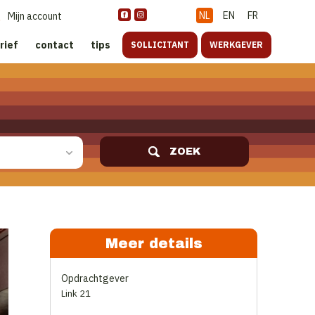
NL
EN
FR
Mijn account
rief
contact
tips
SOLLICITANT
WERKGEVER
ZOEK
Meer details
Opdrachtgever
Link 21