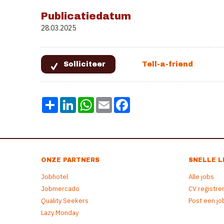
Publicatiedatum
28.03.2025
Share
LinkedIn
WhatsApp
Email
Facebook
ONZE PARTNERS
SNELLE L
Jobhotel
Alle jobs
Jobmercado
CV registre
Quality Seekers
Post een jo
Lazy Monday