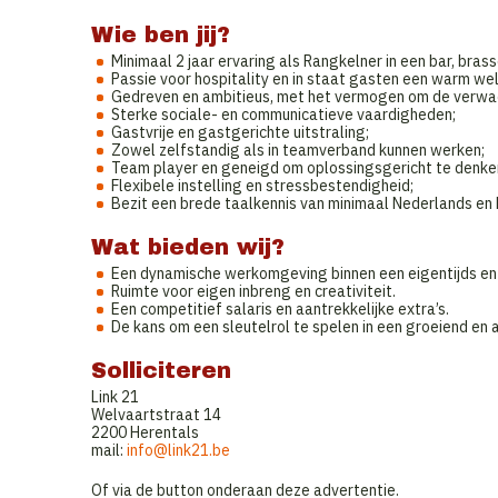
Wie ben jij?
Minimaal 2 jaar ervaring als Rangkelner in een bar, brass
Passie voor hospitality en in staat gasten een warm w
Gedreven en ambitieus, met het vermogen om de verwac
Sterke sociale- en communicatieve vaardigheden;
Gastvrije en gastgerichte uitstraling;
Zowel zelfstandig als in teamverband kunnen werken;
Team player en geneigd om oplossingsgericht te denke
Flexibele instelling en stressbestendigheid;
Bezit een brede taalkennis van minimaal Nederlands en En
Wat bieden wij?
Een dynamische werkomgeving binnen een eigentijds en 
Ruimte voor eigen inbreng en creativiteit.
Een competitief salaris en aantrekkelijke extra’s.
De kans om een sleutelrol te spelen in een groeiend en 
Solliciteren
Link 21
Welvaartstraat 14
2200 Herentals
mail:
info@link21.be
Of via de button onderaan deze advertentie.