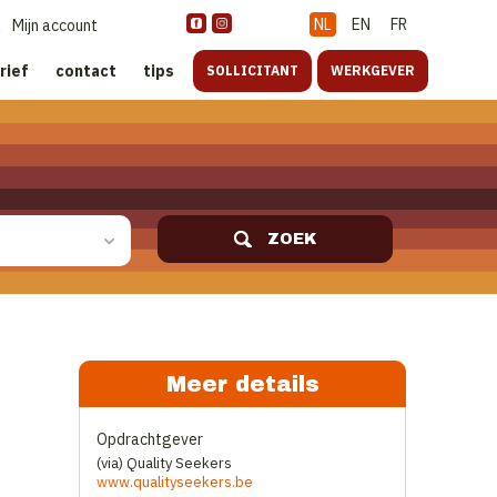
NL
EN
FR
Mijn account
rief
contact
tips
SOLLICITANT
WERKGEVER
ZOEK
Meer details
Opdrachtgever
(via) Quality Seekers
www.qualityseekers.be