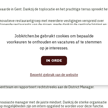
waarde in Gent. Dankzij de toplocatie en het prachtige terras spreekt he
nnovatieve restaurantgroep met meerdere vestigingen verspreid over
tlopende restaurants van de groep, mede dankzij de centrale ligging en
Jobkitchen.be gebruikt cookies om bepaalde
 leiden, zijn we op zoek naar een enthousiaste en gedreven
voorkeuren te onthouden en vacatures af te stemmen
op je interesses.
ijkheid voor de dagelijkse werking van jouw restaurant. Je rol ligt
ngrijke rol in de administratieve organisatie.
r voor een groot en enthousiast team.
neelsadministratie – jij zorgt dat het team er met een glimlach staat!
Beperkt gebruik van de website
, van bestellingen en inventaris tot wekelijkse rapportages.
imale service en onvergetelijke ervaringen voor de gasten.
p, analyseert en stuurt bij waar nodig.
tteam en rapporteert rechtstreeks aan de District Manager.
housiaste manager met de juiste mindset. Dankzij de sterke organisatie
lop mogelijkheden zijn om intern opgeleid te worden voor deze functie.