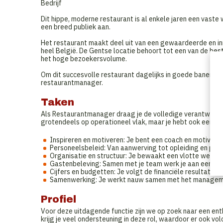
Bedrijf
Dit hippe, moderne restaurant is al enkele jaren een vaste 
een breed publiek aan.
Het restaurant maakt deel uit van een gewaardeerde en i
heel België. De Gentse locatie behoort tot een van de bes
het hoge bezoekersvolume.
Om dit succesvolle restaurant dagelijks in goede banen te
restaurantmanager.
Taken
Als Restaurantmanager draag je de volledige verantwoordel
grotendeels op operationeel vlak, maar je hebt ook een bela
Inspireren en motiveren: Je bent een coach en motivato
Personeelsbeleid: Van aanwerving tot opleiding en perso
Organisatie en structuur: Je bewaakt een vlotte werking
Gastenbeleving: Samen met je team werk je aan een opt
Cijfers en budgetten: Je volgt de financiële resultaten o
Samenwerking: Je werkt nauw samen met het managemen
Profiel
Voor deze uitdagende functie zijn we op zoek naar een ent
krijg je veel ondersteuning in deze rol, waardoor er ook vo