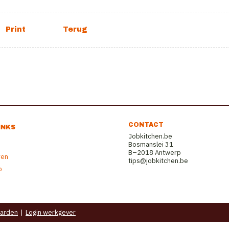
CONTACT
INKS
Jobkitchen.be
Bosmanslei 31
B–2018 Antwerp
ren
tips@jobkitchen.be
b
arden
|
Login werkgever