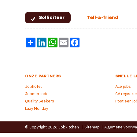
Share
LinkedIn
WhatsApp
Email
Facebook
ONZE PARTNERS
SNELLE L
Jobhotel
Alle jobs
Jobmercado
CV registre
Quality Seekers
Post een jo
Lazy Monday
© Copyright 2026 Jobkitchen
|
Sitemap
|
Algemene voorwa