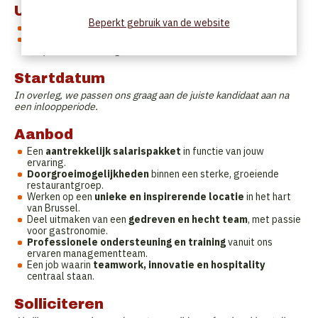
Uurrooster
Beperkt gebruik van de website
Fulltime functie
Een vast of variabel uurrooster en vrije dagen worden
besproken in overleg
Startdatum
In overleg, we passen ons graag aan de juiste kandidaat aan na
een inloopperiode.
Aanbod
Een
aantrekkelijk salarispakket
in functie van jouw
ervaring.
Doorgroeimogelijkheden
binnen een sterke, groeiende
restaurantgroep.
Werken op een
unieke en inspirerende locatie
in het hart
van Brussel.
Deel uitmaken van een
gedreven en hecht team
, met passie
voor gastronomie.
Professionele ondersteuning en training
vanuit ons
ervaren managementteam.
Een job waarin
teamwork, innovatie en hospitality
centraal staan.
Solliciteren