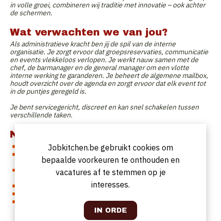
in volle groei, combineren wij traditie met innovatie – ook achter
de schermen.
Wat verwachten we van jou?
Als administratieve kracht ben jij de spil van de interne
organisatie. Je zorgt ervoor dat groepsreservaties, communicatie
en events vlekkeloos verlopen. Je werkt nauw samen met de
chef, de barmanager en de general manager om een vlotte
interne werking te garanderen. Je beheert de algemene mailbox,
houdt overzicht over de agenda en zorgt ervoor dat elk event tot
in de puntjes geregeld is.
Je bent servicegericht, discreet en kan snel schakelen tussen
verschillende taken.
Naar wie zijn we op zoek?
Je bent
vlot drietalig
: Nederlands, Frans én Engels.
Jobkitchen.be gebruikt cookies om
Je hebt ervaring met
mailbeheer, planning en algemene
bepaalde voorkeuren te onthouden en
administratie.
Je
communiceert professioneel en klantgericht
, zowel
vacatures af te stemmen op je
mondeling als schriftelijk.
interesses.
Je bent
organisatorisch sterk
en werkt gestructureerd.
Je bent
discreet, stressbestendig en proactief.
Je hebt
affiniteit met horeca of hospitality?
Dat is een grote
plus!