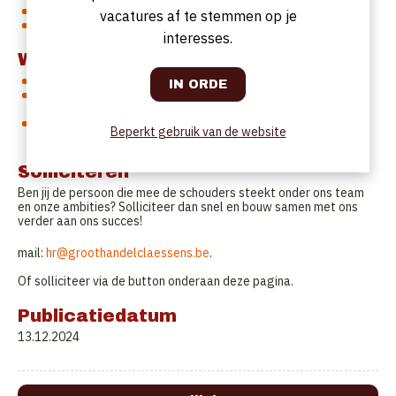
Nederlands spreken is een vereiste.
vacatures af te stemmen op je
Je krijgt de kans om te groeien, samen met ons bedrijf.
interesses.
Wat wij bieden:
Een uitdagende job met daguren.
Een stimulerende werkomgeving waar groei en ontwikkeling
centraal staan.
De mogelijkheid om je te ontwikkelen binnen een voortdurend
Beperkt gebruik van de website
groeiend bedrijf.
Solliciteren
Ben jij de persoon die mee de schouders steekt onder ons team
en onze ambities? Solliciteer dan snel en bouw samen met ons
verder aan ons succes!
mail:
hr@groothandelclaessens.be
.
Of solliciteer via de button onderaan deze pagina.
Publicatiedatum
13.12.2024