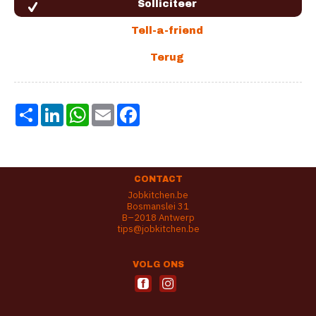
Share
LinkedIn
WhatsApp
Email
Facebook
CONTACT
Jobkitchen.be
Bosmanslei 31
B–2018 Antwerp
tips@jobkitchen.be
VOLG ONS