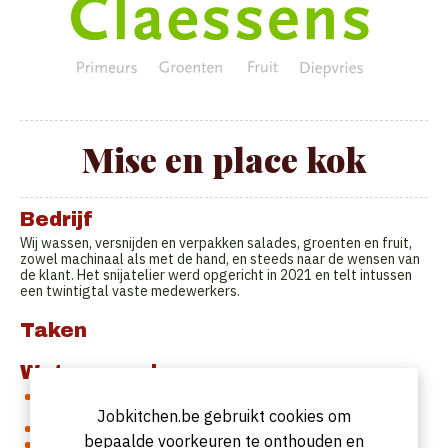
Mise en place kok
Bedrijf
Wij wassen, versnijden en verpakken salades, groenten en fruit,
zowel machinaal als met de hand, en steeds naar de wensen van
de klant. Het snijatelier werd opgericht in 2021 en telt intussen
een twintigtal vaste medewerkers.
Taken
Wat we zoeken:
Iemand die gedreven is en een meerwaarde kan bieden in de
keuken.
Jobkitchen.be gebruikt cookies om
Een aparte liefde voor fruit en groenten is een must.
bepaalde voorkeuren te onthouden en
Ervaring in de keuken is een plus