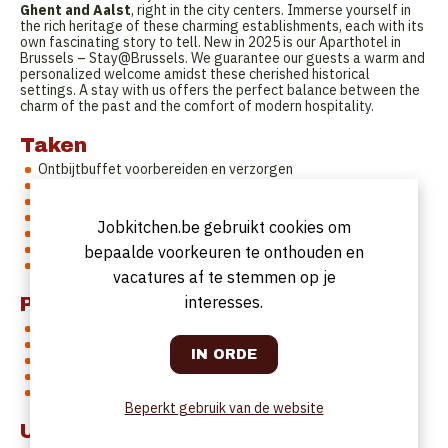
Ghent and Aalst
, right in the city centers. Immerse yourself in
the rich heritage of these charming establishments, each with its
own fascinating story to tell. New in 2025 is our Aparthotel in
Brussels – Stay@Brussels. We guarantee our guests a warm and
personalized welcome amidst these cherished historical
settings. A stay with us offers the perfect balance between the
charm of the past and the comfort of modern hospitality.
Taken
Ontbijtbuffet voorbereiden en verzorgen
Barshiften en service
Lunches en evenementen
Meetingzalen klaarzetten
Jobkitchen.be gebruikt cookies om
Ondersteuning in de keuken
Afruimen en mise-en-place
bepaalde voorkeuren te onthouden en
Gasten verwelkomen met een glimlach
vacatures af te stemmen op je
interesses.
Profiel
Je bent flexibel en gemotiveerd
Je werkt graag in teamverband
Ervaring in horeca is een plus, maar geen vereiste
Studenten, flexi’s en ervaren profielen zijn welkom
Weekendwerk schrikt je niet af
Beperkt gebruik van de website
Uurrooster