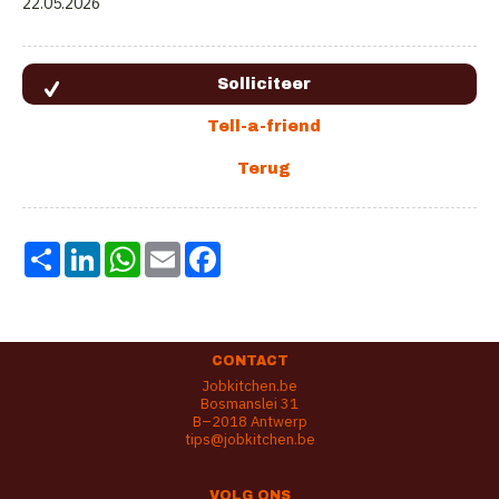
22.05.2026
Share
LinkedIn
WhatsApp
Email
Facebook
CONTACT
Jobkitchen.be
Bosmanslei 31
B–2018 Antwerp
tips@jobkitchen.be
VOLG ONS