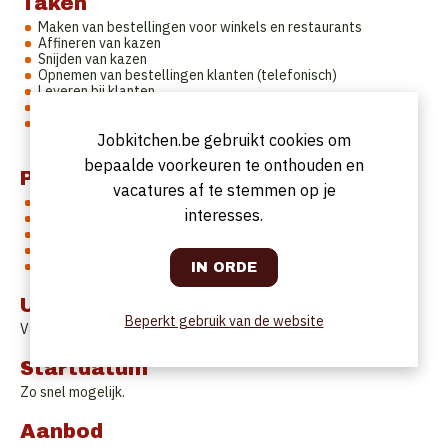
Taken
Maken van bestellingen voor winkels en restaurants
Affineren van kazen
Snijden van kazen
Opnemen van bestellingen klanten (telefonisch)
Leveren bij klanten
Proper houden van het atelier
Events vb kaasbuffet verzorgen, stand verzorgen op een
beurs, …
Jobkitchen.be gebruikt cookies om
bepaalde voorkeuren te onthouden en
Profiel
vacatures af te stemmen op je
Perfect Nederlandstalig, kennis vereist van Frans en Engels
interesses.
Commerciële ingesteldheid
Initiatief nemend
Flexibiliteit
Rijbewijs B
Uurrooster
Beperkt gebruik van de website
Vast uurrooster (5- dagen werkweek)
Startdatum
Zo snel mogelijk.
Aanbod