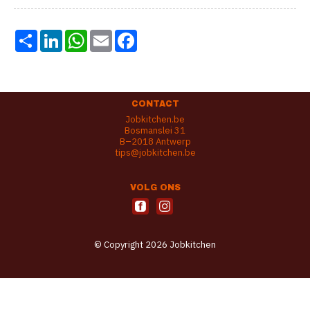
Share
LinkedIn
WhatsApp
Email
Facebook
CONTACT
Jobkitchen.be
Bosmanslei 31
B–2018 Antwerp
tips@jobkitchen.be
VOLG ONS
© Copyright 2026 Jobkitchen