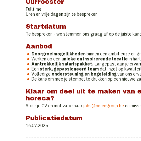
Uurrooster
Fulltime
Uren en vrije dagen zijn te bespreken
Startdatum
Te bespreken - we stemmen ons graag af op de juiste kand
Aanbod
Doorgroeimogelijkheden
binnen een ambitieuze en g
Werken op een
unieke en inspirerende locatie
in har
Aantrekkelijk salarispakket,
aangepast aan je ervar
Een
sterk, gepassioneerd team
dat inzet op kwalitei
Volledige
ondersteuning en begeleiding
van ons er
De kans om mee je stempel te drukken op een nieuwe za
Klaar om deel uit te maken van 
horeca?
Stuur je CV en motivatie naar
jobs@omengroup.be
en missc
Publicatiedatum
16.07.2025