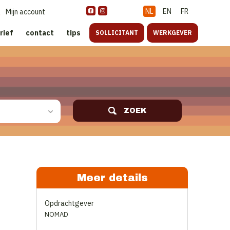
NL
EN
FR
Mijn account
rief
contact
tips
SOLLICITANT
WERKGEVER
ZOEK
Meer details
Opdrachtgever
NOMAD