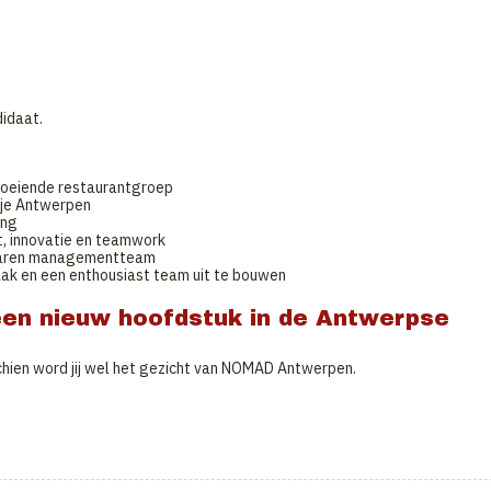
idaat.
roeiende restaurantgroep
tje Antwerpen
ing
t, innovatie en teamwork
varen managementteam
ak en een enthousiast team uit te bouwen
een nieuw hoofdstuk in de Antwerpse
hien word jij wel het gezicht van NOMAD Antwerpen.