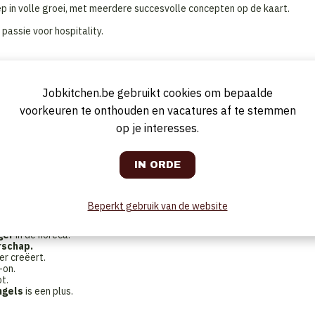
 in volle groei, met meerdere succesvolle concepten op de kaart.
passie voor hospitality.
t van de zaak en de drijvende kracht op de vloer.
Jobkitchen.be gebruikt cookies om bepaalde
zeilen van het restaurant, stuurt het zaalteam aan en bewaakt de kwalite
voorkeuren te onthouden en vacatures af te stemmen
t en inspireert.
op je interesses.
 van mise-en-place tot afsluiting.
gementteam.
 stocktakes en operationele procedures.
en gastbeleving.
n helpt mee aan het uitbouwen van een sterke, professionele structuur
Beperkt gebruik van de website
ger
in de horeca.
rschap.
er creëert.
-on.
t.
ngels
is een plus.