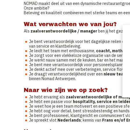
NOMAD maakt deel uit van een dynamische restaurantgroep
Onze ambitie?
Beleving en kwaliteit combineren met sterke teams en een 
Wat verwachten we van jou?
Als
zaalverantwoordelijke / manager
ben jij het gezich
Je bent verantwoordelijk voor het dagelijkse reilen en 
van service en klantbeleving.
Je leidt het team met enthousiasme,
coacht, motiveer
Je zorgt voor een vlekkeloze organisatie van de service,
Je werkt nauw samen met de keuken, bar en het mana
Je bent mee verantwoordelijk voor personeelsplanning,
Je denkt actief mee over verbeteringen, service flows 
Je draagt verantwoordelijkheid over een
nieuw team
e
binnen Nomad Antwerpen.
Naar wie zijn we op zoek?
Je hebt ervaring als
zaalverantwoordelijke of mana
Je hebt een passie voor
hospitality, service en leide
Je weet hoe je een team motiveert en een positieve sfe
Je hebt oog voor detail, bent stressbestendig en hands
Je bent professioneel, klantgericht en communiceert vlo
Je spreekt vlot
Nederlands
; kennis van
Frans en/of E