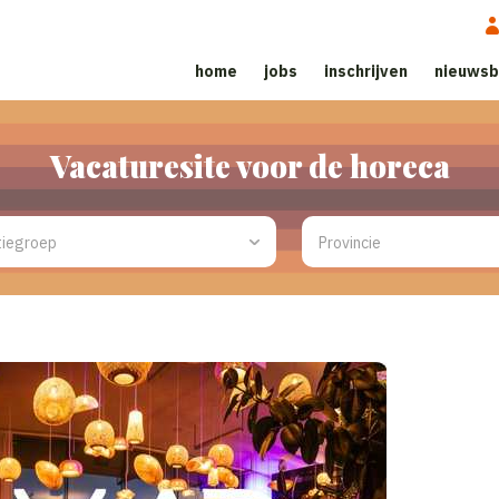
home
jobs
inschrijven
nieuwsb
Vacaturesite voor de horeca