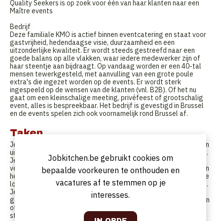
Quality Seekers is op zoek voor één van haar klanten naar een
Maître events
Bedrijf
Deze familiale KMO is actief binnen eventcatering en staat voor
gastvrijheid, hedendaagse visie, duurzaamheid en een
uitzonderlijke kwaliteit. Er wordt steeds gestreefd naar een
goede balans op alle vlakken, waar iedere medewerker zijn of
haar steentje aan bijdraagt. Op vandaag worden er een 40-tal
mensen tewerkgesteld, met aanvulling van een grote poule
extra's die ingezet worden op de events. Er wordt sterk
ingespeeld op de wensen van de klanten (vnl. B2B). Of het nu
gaat om een kleinschalige meeting, privéfeest of grootschalig
event, alles is bespreekbaar. Het bedrijf is gevestigd in Brussel
en de events spelen zich ook voornamelijk rond Brussel af.
Taken
Je maakt deel uit van het operationele team en je zorgt voor een
uitstekend verloop van de evenementen die jou zijn toegewezen.
Jobkitchen.be gebruikt cookies om
Je spreekt het dossier grondig door met de commercieel
verantwoordelijke en zorgt voor de praktische voorbereiding van
bepaalde voorkeuren te onthouden en
het event. Je coördineert eventuele opbouw en aankleding op de
vacatures af te stemmen op je
locatie en geeft een grondige briefing aan het team van kelners.
Je ontvangt de klant en gasten, alsook blijf je gedurende het
interesses.
ganse event het aanspreekpunt. Je communiceert met de keuken
of andere aanwezige partijen over timing en organisatie en
stuurt het operationele team aan. Je zorgt voor een correcte