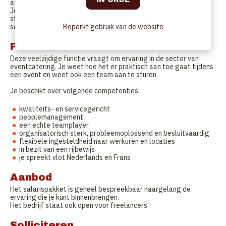
afsluit van het event of de locatie.
Je werkt flexibel, naargelang de evenementen die gepland
staan. De piekmomenten bevinden zich in mei-juni en tussen
september-december.
Beperkt gebruik van de website
Profiel
Deze veelzijdige functie vraagt om ervaring in de sector van
eventcatering. Je weet hoe het er praktisch aan toe gaat tijdens
een event en weet ook een team aan te sturen.
Je beschikt over volgende competenties:
kwaliteits- en servicegericht
peoplemanagement
een echte teamplayer
organisatorisch sterk, probleemoplossend en besluitvaardig
flexibele ingesteldheid naar werkuren en locaties
in bezit van een rijbewijs
je spreekt vlot Nederlands en Frans
Aanbod
Het salarispakket is geheel bespreekbaar naargelang de
ervaring die je kunt binnenbrengen.
Het bedrijf staat ook open voor freelancers.
Solliciteren