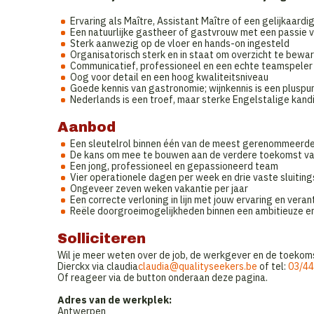
Ervaring als Maître, Assistant Maître of een gelijkaar
Een natuurlijke gastheer of gastvrouw met een passie vo
Sterk aanwezig op de vloer en hands-on ingesteld
Organisatorisch sterk en in staat om overzicht te bewar
Communicatief, professioneel en een echte teamspeler
Oog voor detail en een hoog kwaliteitsniveau
Goede kennis van gastronomie; wijnkennis is een pluspu
Nederlands is een troef, maar sterke Engelstalige kan
Aanbod
Een sleutelrol binnen één van de meest gerenommeerde 
De kans om mee te bouwen aan de verdere toekomst va
Een jong, professioneel en gepassioneerd team
Vier operationele dagen per week en drie vaste sluiting
Ongeveer zeven weken vakantie per jaar
Een correcte verloning in lijn met jouw ervaring en ver
Reële doorgroeimogelijkheden binnen een ambitieuze e
Solliciteren
Wil je meer weten over de job, de werkgever en de toekom
Dierckx via claudia
claudia@qualityseekers.be
of tel:
03/44
Of reageer via de button onderaan deze pagina.
Adres van de werkplek:
Antwerpen