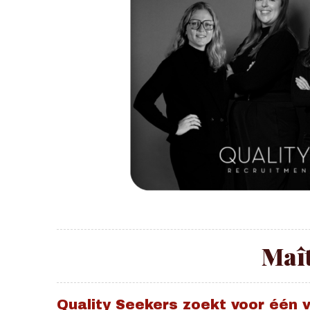
Maît
Quality Seekers zoekt voor één v