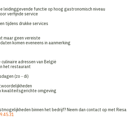
dige leidinggevende functie op hoog gastronomisch niveau
or verfijnde service
en tijdens drukke services
nt maar geen vereiste
didaten komen eveneens in aanmerking
culinaire adressen van België
n het restaurant
sdagen (zo - di)
antwoordelijkheden
n kwaliteitsgerichte omgeving
stmogelijkheden binnen het bedrijf? Neem dan contact op met Riesa
9.45.31