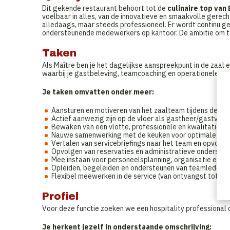
Dit gekende restaurant behoort tot de
culinaire top van
voelbaar in alles, van de innovatieve en smaakvolle gerechte
alledaags, maar steeds professioneel. Er wordt continu ge
ondersteunende medewerkers op kantoor. De ambitie om te b
Taken
Als Maître ben je het dagelijkse aanspreekpunt in de zaal 
waarbij je gastbeleving, teamcoaching en operationele op
Je taken omvatten onder meer:
Aansturen en motiveren van het zaalteam tijdens de ser
Actief aanwezig zijn op de vloer als gastheer/gastvrou
Bewaken van een vlotte, professionele en kwalitatieve
Nauwe samenwerking met de keuken voor optimale comm
Vertalen van servicebriefings naar het team en opvolge
Opvolgen van reservaties en administratieve ondersteu
Mee instaan voor personeelsplanning, organisatie en op
Opleiden, begeleiden en ondersteunen van teamleden in
Flexibel meewerken in de service (van ontvangst tot mi
Profiel
Voor deze functie zoeken we een hospitality professional d
Je herkent jezelf in onderstaande omschrijving: