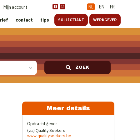
NL
EN
FR
Mijn account
rief
contact
tips
SOLLICITANT
WERKGEVER
ZOEK
Meer details
Opdrachtgever
(via) Quality Seekers
www.qualityseekers.be