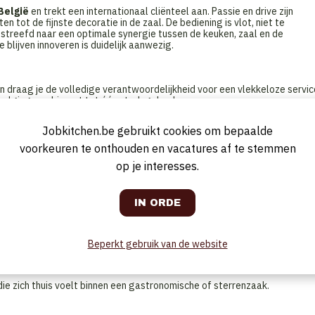
 België
en trekt een internationaal cliënteel aan. Passie en drive zijn
n tot de fijnste decoratie in de zaal. De bediening is vlot, niet te
streefd naar een optimale synergie tussen de keuken, zaal en de
lijven innoveren is duidelijk aanwezig.
en draag je de volledige verantwoordelijkheid voor een vlekkeloze servic
volging combineert tot één sterk geheel.
Jobkitchen.be gebruikt cookies om bepaalde
voorkeuren te onthouden en vacatures af te stemmen
vice
w en het gezicht van het restaurant
op je interesses.
 serviceflow
unicatie en timing
n van uitzonderingen
ning van de zaalwerking
erationele structuur
 hun ontwikkeling
se-en-place en bediening)
Beperkt gebruik van de website
ie zich thuis voelt binnen een gastronomische of sterrenzaak.