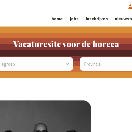
home
jobs
inschrijven
nieuwsb
Vacaturesite voor de horeca