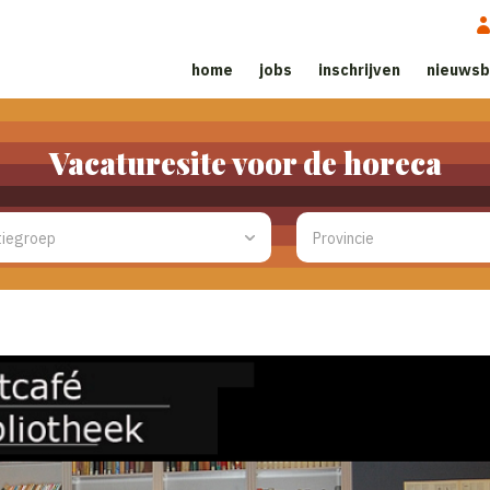
home
jobs
inschrijven
nieuwsb
Vacaturesite voor de horeca