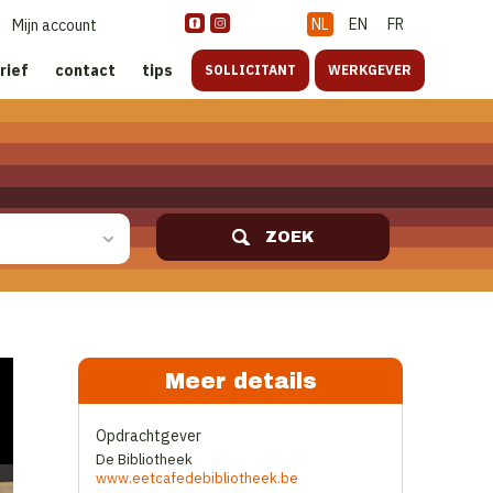
NL
EN
FR
Mijn account
rief
contact
tips
SOLLICITANT
WERKGEVER
ZOEK
Meer details
Opdrachtgever
De Bibliotheek
www.eetcafedebibliotheek.be