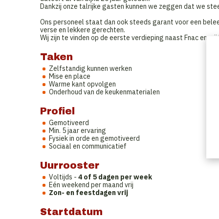
Dankzij onze talrijke gasten kunnen we zeggen dat we stee
Ons personeel staat dan ook steeds garant voor een belee
verse en lekkere gerechten.
Wij zijn te vinden op de eerste verdieping naast Fnac en wij
Taken
Zelfstandig kunnen werken
Mise en place
Warme kant opvolgen
Onderhoud van de keukenmaterialen
Profiel
Gemotiveerd
Min. 5 jaar ervaring
Fysiek in orde en gemotiveerd
Sociaal en communicatief
Uurrooster
Voltijds -
4 of 5 dagen per week
Eén weekend per maand vrij
Zon- en feestdagen vrij
Startdatum