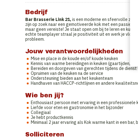
Bedrijf
Bar Brasserie Link 21,
is een moderne en sfeervolle zaak
zijn op zoek naar een gemotiveerde kok met een passie voo
maar geen vereiste! Je staat open om bij te leren en kunt 
echte teamplayer straal je positiviteit uit en werk je vlot
probleem.
Jouw verantwoordelijkheden
Mise en place in de koude en/of koude keuken
Kennis van warme bereidingen in keuken (gaartijden, bak
Bereiden en doorgeven van gerechten tijdens de dienst
Opruimen van de keuken na de service
Ondersteuning bieden aan het keukenteam
Handhaven van HACCP-richtlijnen en andere kwaliteitsn
Wie ben jij?
Enthousiast persoon met ervaring in een professionele
Liefde voor eten en gastronomie in het bijzonder
Collegiaal
Je hebt productkennis
Minimaal 2 jaar ervaring als Kok warme kant in een bar, 
Solliciteren