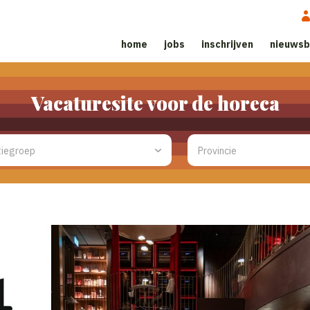
home
jobs
inschrijven
nieuwsb
Vacaturesite voor de horeca