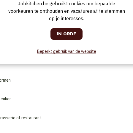
Jobkitchen.be gebruikt cookies om bepaalde
voorkeuren te onthouden en vacatures af te stemmen
op je interesses.
 in
Herentals
waar gastvrijheid en culinaire beleving centraal staan. Wij
r gastronomie. Ervaring in de gastronomische keuken is een pluspunt,
niet wachten om onze gasten te verwennen met jouw culinaire creaties. A
 samen met collega's, maar ook zelfstandig werken is voor jou geen
Beperkt gebruik van de website
wijzes, …)
ormen.
 keuken
brasserie of restaurant.