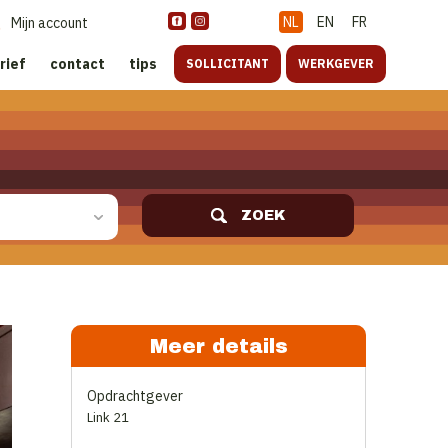
NL
EN
FR
Mijn account
rief
contact
tips
SOLLICITANT
WERKGEVER
ZOEK
Meer details
Opdrachtgever
Link 21