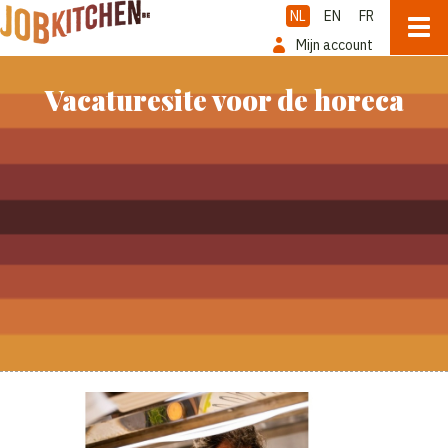
NL
EN
FR
Mijn account
Vacaturesite voor de horeca