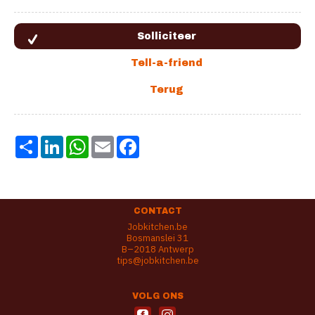
Share
LinkedIn
WhatsApp
Email
Facebook
CONTACT
Jobkitchen.be
Bosmanslei 31
B–2018 Antwerp
tips@jobkitchen.be
VOLG ONS