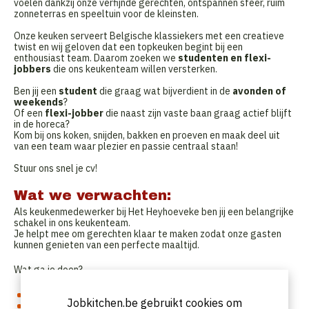
voelen dankzij onze verfijnde gerechten, ontspannen sfeer, ruim
zonneterras en speeltuin voor de kleinsten.
Onze keuken serveert Belgische klassiekers met een creatieve
twist en wij geloven dat een topkeuken begint bij een
enthousiast team. Daarom zoeken we
studenten en flexi-
jobbers
die ons keukenteam willen versterken.
Ben jij een
student
die graag wat bijverdient in de
avonden of
weekends
?
Of een
flexi-jobber
die naast zijn vaste baan graag actief blijft
in de horeca?
Kom bij ons koken, snijden, bakken en proeven en maak deel uit
van een team waar plezier en passie centraal staan!
Stuur ons snel je cv!
Wat we verwachten:
Als keukenmedewerker bij Het Heyhoeveke ben jij een belangrijke
schakel in ons keukenteam.
Je helpt mee om gerechten klaar te maken zodat onze gasten
kunnen genieten van een perfecte maaltijd.
Wat ga je doen?
Voorbereiden en de
mise-en-place
.
Jobkitchen.be gebruikt cookies om
Assisteren bij het
bereiden van gerechten
.