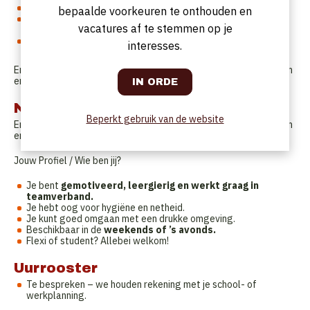
Opruimen en schoonhouden
van de keuken.
bepaalde voorkeuren te onthouden en
Samenwerken
met collega’s om een vlotte service te
vacatures af te stemmen op je
garanderen.
Eventueel helpen bij het
snijden en voorbereiden
,
interesses.
afhankelijk van ervaring.
Ervaring in de keuken is een pluspunt, maar goede zin om te leren
en enthousiasme zijn belangrijker!
Naar wie zijn we op zoek?
Beperkt gebruik van de website
Ervaring in de keuken is een pluspunt, maar goede zin om te leren
en enthousiasme zijn belangrijker!
Jouw Profiel / Wie ben jij?
Je bent
gemotiveerd, leergierig en werkt graag in
teamverband.
Je hebt oog voor hygiëne en netheid.
Je kunt goed omgaan met een drukke omgeving.
Beschikbaar in de
weekends of ’s avonds.
Flexi of student? Allebei welkom!
Uurrooster
Te bespreken – we houden rekening met je school- of
werkplanning.