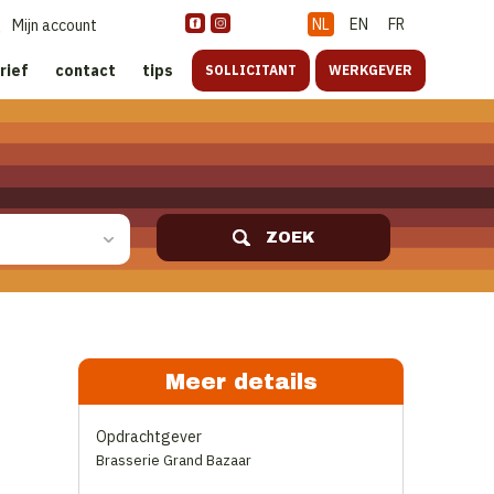
NL
EN
FR
Mijn account
rief
contact
tips
SOLLICITANT
WERKGEVER
ZOEK
Meer details
Opdrachtgever
Brasserie Grand Bazaar