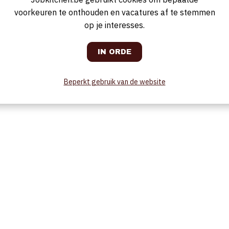
g is altijd een pluspunt
punt
voorkeuren te onthouden en vacatures af te stemmen
op je interesses.
en trekken
tra bijkomende taken
Beperkt gebruik van de website