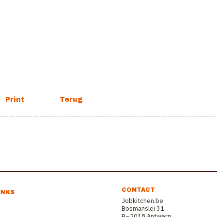
CONTACT
INKS
Jobkitchen.be
Bosmanslei 31
B–2018 Antwerp