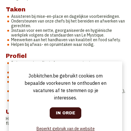
Taken
Assisteren bij mise-en-place en dagelijkse voorbereidingen.
Ondersteunen van onze chefs bij het bereiden en afwerken van
gerechten.
Instaan voor een nette, georganiseerde en hygiënische
werkplek volgens de standaarden van Le Mystique.
Meewerken aan het handhaven van kwaliteit en food safety.
Helpen bij afwas- en opruimtaken waar nodig.
Profiel
Je bent student, flexi of vast met ervaring in een
professionele keuken (ervaring vereist).
Je spreekt Nederlands of Engels.
Jobkitchen.be gebruikt cookies om
Je werkt nauwkeurig, hygiënisch en met oog voor detail.
Je bent leergierig, gemotiveerd en hebt respect voor
bepaalde voorkeuren te onthouden en
producten en vakmanschap.
vacatures af te stemmen op je
Je bent beschikbaar 2 tot 3 keer per week ( meer indien nodig),
afhankelijk de bezetting en planning
interesses.
Avond- en weekendwerk schrikt je niet af.
Uurrooster
Het uurrooster ligt doorgaans tussen 12:00 en 22:00, met enige
flexibiliteit afhankelijk van de drukte.
Beperkt gebruik van de website