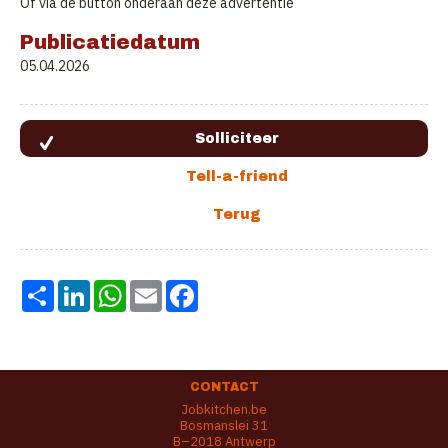
Of via de button onderaan deze advertentie
Publicatiedatum
05.04.2026
Share
LinkedIn
WhatsApp
Email
Facebook
CONTACT
Jobkitchen.be
Bosmanslei 31
B–2018 Antwerp