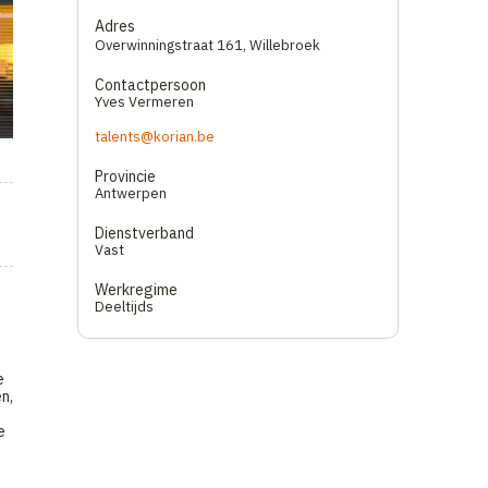
Adres
Overwinningstraat 161
,
Willebroek
Contactpersoon
Yves Vermeren
talents@korian.be
Provincie
Antwerpen
Dienstverband
Vast
Werkregime
Deeltijds
e
n,
e