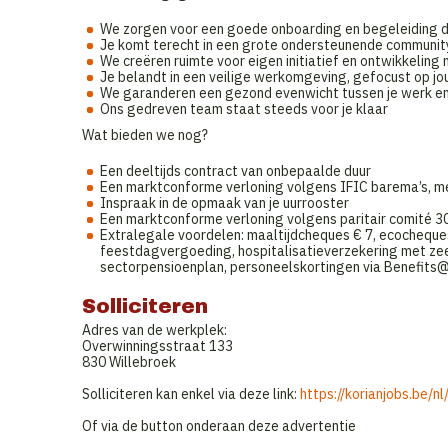
We zorgen voor een goede onboarding en begeleiding do
Je komt terecht in een grote ondersteunende communit
We creëren ruimte voor eigen initiatief en ontwikkelin
Je belandt in een veilige werkomgeving, gefocust op jou
We garanderen een gezond evenwicht tussen je werk en
Ons gedreven team staat steeds voor je klaar
Wat bieden we nog?
Een deeltijds contract van onbepaalde duur
Een marktconforme verloning volgens IFIC barema’s, me
Inspraak in de opmaak van je uurrooster
Een marktconforme verloning volgens paritair comité 3
Extralegale voordelen: maaltijdcheques € 7, ecocheque
feestdagvergoeding, hospitalisatieverzekering met zee
sectorpensioenplan, personeelskortingen via Benefit
Solliciteren
Adres van de werkplek:
Overwinningsstraat 133
830 Willebroek
Solliciteren kan enkel via deze link:
https://korianjobs.be
Of via de button onderaan deze advertentie