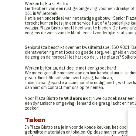
Werken bij Plaza Bistro
Liefhebbers van een rustige omgeving voor een drankje of 
161 in Willebroek.
Het is een onderdeel van het statige gebouw “Senior Plaza
terecht kunnen hetzij in een service flat of afzonderlijke 
welzijn. Plaza Bistro heeft heel wat te bieden. De twee afz
volgens de wens van de klant, een afzonderlijke zaal voor 
Seniorplaza beschikt over het kwaliteitslabel ISO 9001. Da
dienstverlening met focus op goede zorg, veiligheid en voo
de zorg en de horeca? Het hart op de juiste plaats? Sollicit
Werken bij Korian, dat doe je met een groot hart!
We moedigen alle mensen aan om hun kandidatuur in te dien
geaardheid, filosofische overtuiging, handicap, ...
Indien u aangepaste accommodatie nodig heeft, wat uw hand
dan niet om contact met ons op te nemen.
Voor Plaza Bistro te
Willebroek
zijn we op zoek naar een 
een dynamische omgeving. Iemand die graag lacht en het lev
zoeken!
Taken
In Plaza Bistro sta je in voor de koude keuken, het opdien
gebruikte materialen en lokalen. Op deze manier wordt er 