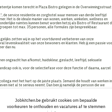
etentje komen terecht in Plaza Bistro gelegen in de Overwinningsstraat
”, de service residentie en zorghotel waar mensen van derde leeftijd
kamer. Het is de ideale manier van wonen, werken, winkelen, wellness en
onderlijke ruimtes kunnen benut worden hetzij als Bistro of Restaurant d
groepen tot max. 35 personen, alle formules zijn bespreekbaar.
gelijks zetten wij in op het voortdurend verbeteren van onze
ral levenskwaliteit van onze bewoners en klanten. Heb jij een passie voo
eer dan nu.
en ongeacht hun afkomst, huidskleur, geslacht, leeftijd, seksuele
icap ook is, voor de selectiefase voor deze functie of daarna, aarzel
collega met het hart op de juiste plaats. Iemand die houdt van werken in
en niet al te serieus neemt. Dan ben jij namelijk de persoon die we
Jobkitchen.be gebruikt cookies om bepaalde
en en afruimen van de maaltijden, het onderhouden en reinigen van de
voorkeuren te onthouden en vacatures af te stemmen
bijgedragen aan kwaliteitsvolle maaltijden voor de bewoners. Hierbij mo