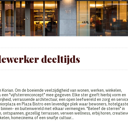
werker deeltijds
 Korian. Om de boeiende veelzijdigheid van wonen, werken, winkelen,
 een "vijfsterrenconcept" mee gegeven. Elke ster geeft hierbij vorm en
rijheid, verrassende architectuur, een open leefwereld en zorg en servic
niorplaza en Plaza Bistro een levendige plek waar bewoners, hotelgaste
binnen- en buitenwereld met elkaar vermengen. "Beleef de sterren" in
n, ontspannen, gezellig terrassen, verwen wellness, erbij horen, creatiev
len, homecinema of een snuifje cultuur...