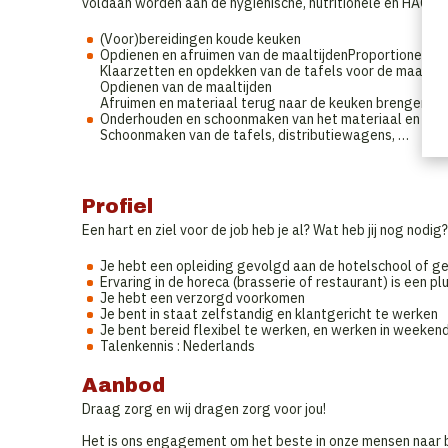
voldaan worden aan de hygiënische, nutritionele en HACCP
(Voor)bereidingen koude keuken
Opdienen en afruimen van de maaltijdenProportioneren 
Klaarzetten en opdekken van de tafels voor de maaltij
Opdienen van de maaltijden
Afruimen en materiaal terug naar de keuken brengen
Onderhouden en schoonmaken van het materiaal en loka
Schoonmaken van de tafels, distributiewagens, …
Profiel
Een hart en ziel voor de job heb je al? Wat heb jij nog nodig?
Je hebt een opleiding gevolgd aan de hotelschool of ge
Ervaring in de horeca (brasserie of restaurant) is een pl
Je hebt een verzorgd voorkomen
Je bent in staat zelfstandig en klantgericht te werken
Je bent bereid flexibel te werken, en werken in weekend
Talenkennis : Nederlands
Aanbod
Draag zorg en wij dragen zorg voor jou!
Het is ons engagement om het beste in onze mensen naar 