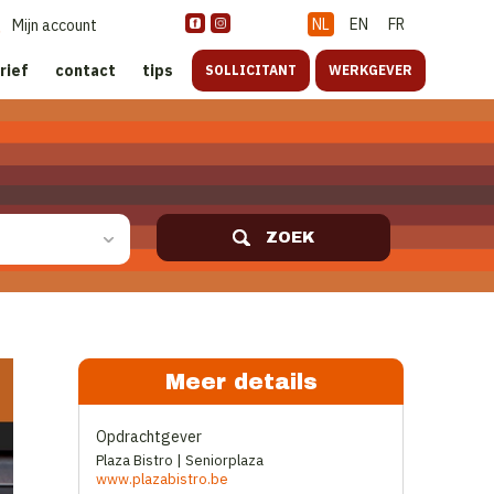
NL
EN
FR
Mijn account
rief
contact
tips
SOLLICITANT
WERKGEVER
ZOEK
Meer details
Opdrachtgever
Plaza Bistro | Seniorplaza
www.plazabistro.be