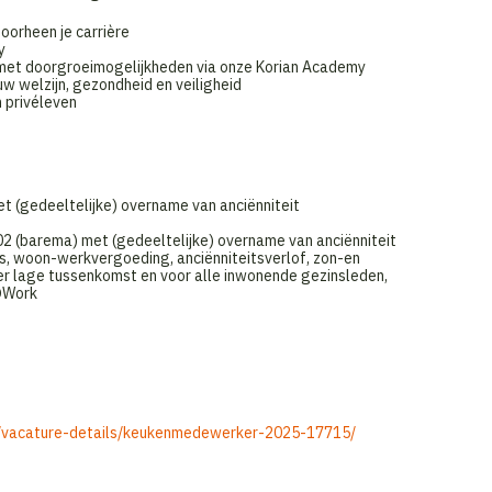
orheen je carrière
y
g met doorgroeimogelijkheden via onze Korian Academy
w welzijn, gezondheid en veiligheid
 privéleven
t (gedeeltelijke) overname van anciënniteit
02 (barema) met (gedeeltelijke) overname van anciënniteit
s, woon-werkvergoeding, anciënniteitsverlof, zon-en
r lage tussenkomst en voor alle inwonende gezinsleden,
s@Work
/nl/vacature-details/keukenmedewerker-2025-17715/