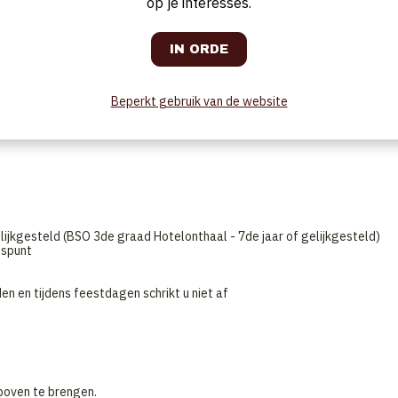
op je interesses.
 normen.
van de maaltijden
den
Beperkt gebruik van de website
len In- en uitladen van de vaatwasser
lijkgesteld (BSO 3de graad Hotelonthaal - 7de jaar of gelijkgesteld)
uspunt
en en tijdens feestdagen schrikt u niet af
boven te brengen.