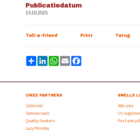
Publicatiedatum
15.10.2025
Share
LinkedIn
WhatsApp
Email
Facebook
ONZE PARTNERS
SNELLE L
Jobhotel
Alle jobs
Jobmercado
CV registre
Quality Seekers
Post een jo
Lazy Monday