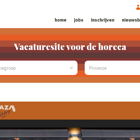
home
jobs
inschrijven
nieuwsb
Vacaturesite voor de horeca