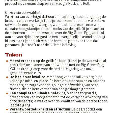
producten, vakmanschap en een vleugje Rock and Roll.
Onze visie op kwaliteit:
Wij zijn ervan overtuigd dat een uitmuntend gerecht begint bij de
bron, maar pas werkelijk tot zijn recht komt door een vlekkeloze
service. In een ongedwongen, warme sfeer presenteren we
culinaire hoogstandjes rechtstreeks van de grill. Of je nu achter
de schermen het meesterschap over de Big Green Egg voert of
aan de voorzijde onze gasten een onvergetelijke avond bezorgt:
bij ons maak je deel uit van een hecht en gedreven team dat
gezamenlijk streeft naar de ultieme beleving.
Taken
Meesterschap op de grill
: Je leert (tenzij je de werkwijze al
kent) de fijne nuances van het werken met de Big Green Egg
XXL en draagt zorg voor de perfecte garing van onze
geselecteerde cuts.
De basis van kwaliteit
: Met oog voor detail verzorg je de
volledige mise-en-place. Je bereidt verse sauzen en salades
met zorg en zorgt voor de goudgele afwerking van onze
frieten, die de kern vormen van een geslaagd gerecht.
Een complete culinaire beleving
: Van het zorgvuldig
presenteren van voorgerechten tot de verfijnde afwerking van
onze desserts; je waakt over de kwaliteit van de eerste tot de
laatste gang.
Verantwoordelijkheid en structuur
: Je begrijpt dat een