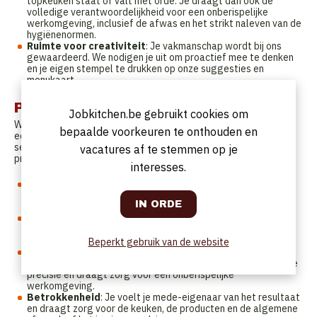
topkeuken staat of valt met orde. Je draagt dan ook de
volledige verantwoordelijkheid voor een onberispelijke
werkomgeving, inclusief de afwas en het strikt naleven van de
hygiënenormen.
Ruimte voor creativiteit
: Je vakmanschap wordt bij ons
gewaardeerd. We nodigen je uit om proactief mee te denken
en je eigen stempel te drukken op onze suggesties en
menukaart.
Profiel
Jobkitchen.be gebruikt cookies om
We zijn op zoek naar een verantwoordelijke persoonlijkheid met
bepaalde voorkeuren te onthouden en
een scherp oog voor detail. Je begrijpt intuïtief de flow van een
service; zodra de bonnen binnenstromen, stel je de juiste
vacatures af te stemmen op je
prioriteiten en anticipeer je op wat er komen gaat.
interesses.
Communicatieve vaardigheid
: Je communiceert helder en
constructief met het team, zowel tijdens de focus van de
piekuren als op de rustige momenten.
Inzicht & prioriteitsstelling
: Je beschikt over het nodige
overzicht om te bepalen wat op elk moment de hoogste
prioriteit heeft voor een vlekkeloze gastbeleving.
Beperkt gebruik van de website
Kwaliteit & hygiëne
: Orde en netheid zijn voor jou
vanzelfsprekend. Je hanteert de HACCP-normen met uiterste
precisie en draagt zorg voor een onberispelijke
werkomgeving.
Betrokkenheid
: Je voelt je mede-eigenaar van het resultaat
en draagt zorg voor de keuken, de producten en de algemene