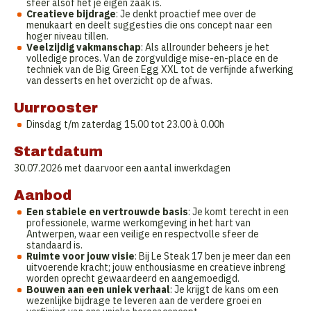
sfeer alsof het je eigen zaak is.
Creatieve bijdrage
: Je denkt proactief mee over de
menukaart en deelt suggesties die ons concept naar een
hoger niveau tillen.
Veelzijdig vakmanschap
: Als allrounder beheers je het
volledige proces. Van de zorgvuldige mise-en-place en de
techniek van de Big Green Egg XXL tot de verfijnde afwerking
van desserts en het overzicht op de afwas.
Uurrooster
Dinsdag t/m zaterdag 15.00 tot 23.00 à 0.00h
Startdatum
30.07.2026 met daarvoor een aantal inwerkdagen
Aanbod
Een stabiele en vertrouwde basis
: Je komt terecht in een
professionele, warme werkomgeving in het hart van
Antwerpen, waar een veilige en respectvolle sfeer de
standaard is.
Ruimte voor jouw visie
: Bij Le Steak 17 ben je meer dan een
uitvoerende kracht; jouw enthousiasme en creatieve inbreng
worden oprecht gewaardeerd en aangemoedigd.
Bouwen aan een uniek verhaal
: Je krijgt de kans om een
wezenlijke bijdrage te leveren aan de verdere groei en