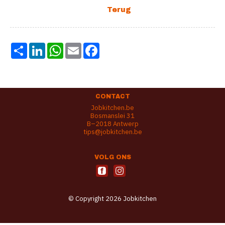
Share
LinkedIn
WhatsApp
Email
Facebook
CONTACT
Jobkitchen.be
Bosmanslei 31
B–2018 Antwerp
tips@jobkitchen.be
VOLG ONS
© Copyright 2026 Jobkitchen