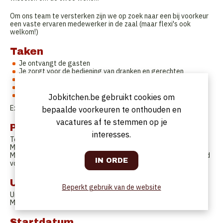
Om ons team te versterken zijn we op zoek naar een bij voorkeur
een vaste ervaren medewerker in de zaal (maar flexi's ook
welkom!)
Taken
Je ontvangt de gasten
Je zorgt voor de bediening van dranken en gerechten
Je maakt dranken klaar en serveert hen
Je zorgt voor een correct rekening van de klanten
Je hebt een nauw contact met de keuken
Jobkitchen.be gebruikt cookies om
Exact takenpakket afhankelijk van ervaring en kunde.
bepaalde voorkeuren te onthouden en
vacatures af te stemmen op je
Profiel
interesses.
Toffe collega met ervaring in de zaal
M/V die onze gasten mee in de watten komt leggen
Met zeer goede kennis van de Nederlandse taal en een verzorgd
voorkomen
Uurrooster
Beperkt gebruik van de website
Uren te bespreken.
Min. 2 dagen per week vrij.
Startdatum