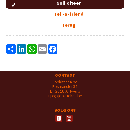
Share
LinkedIn
WhatsApp
Email
Facebook
CONTACT
Jobkitchen.be
Bosmanslei 31
B–2018 Antwerp
tips@jobkitchen.be
VOLG ONS