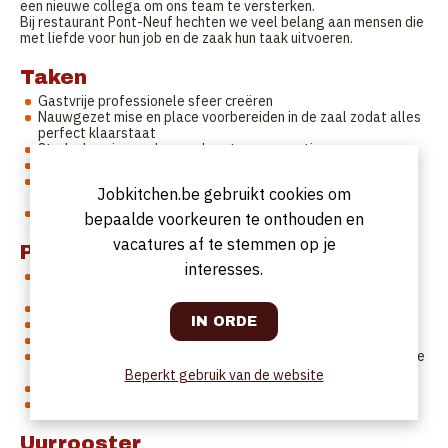
een nieuwe collega om ons team te versterken.
Bij restaurant Pont-Neuf hechten we veel belang aan mensen die
met liefde voor hun job en de zaak hun taak uitvoeren.
Taken
Gastvrije professionele sfeer creëren
Nauwgezet mise en place voorbereiden in de zaal zodat alles
perfect klaarstaat
Sterke kennis van de menukaart en suggesties
Gasten adviseren met kennis van food & beverage
Serveren van dranken en gerechten volgens de juiste
Jobkitchen.be gebruikt cookies om
etiquette regels
Wijnkennis is een plus
bepaalde voorkeuren te onthouden en
vacatures af te stemmen op je
Profiel
interesses.
Je spreekt vlot Nederlands, kennis Frans en Engels is een
pluspunt
Je heb min. 2 jaar ervaring in een fine dining restaurant
Je hebt kennis van food & beverages
Je bent flexibel en stressbestendig
Je hebt sterke communicatieve vaardigheden en een gastvrije
uitstraling
Beperkt gebruik van de website
Je ziet er graag tip top uit en bent stipt
Je werkt graag in een klein team
Uurrooster