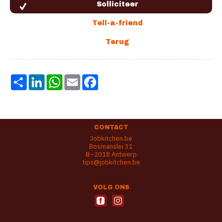
Share
LinkedIn
WhatsApp
Email
Facebook
CONTACT
Jobkitchen.be
Bosmanslei 31
B–2018 Antwerp
tips@jobkitchen.be
VOLG ONS