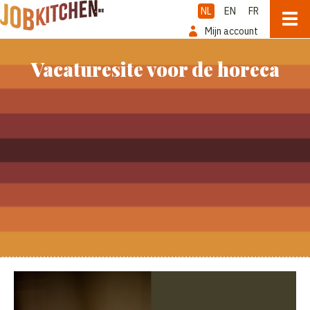
NL
EN
FR
Mijn account
Vacaturesite voor de horeca