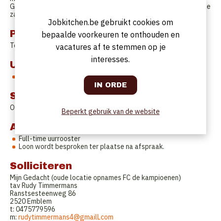
Graag een positief iemand die een meerwaarde kan zijn binnen de
zaak.
Jobkitchen.be gebruikt cookies om
Profiel
bepaalde voorkeuren te onthouden en
Teamplayer / Positief / Betrouwbaar / Verantwoordelijkheid
vacatures af te stemmen op je
interesses.
Uurrooster
Full time / vrije dagen in samenspraak
Startdatum
Onmiddellijk.
Beperkt gebruik van de website
Aanbod
Full-time uurrooster
Loon wordt besproken ter plaatse na afspraak.
Solliciteren
Mijn Gedacht (oude locatie opnames FC de kampioenen)
tav Rudy Timmermans
Ranstsesteenweg 86
2520 Emblem
t: 0475779596
m:
rudytimmermans4@gmailLcom