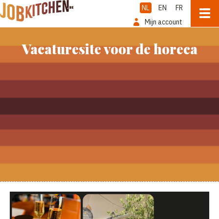
NL
EN
FR
Mijn account
Vacaturesite voor de horeca