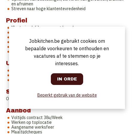
en afruimen
Streven naar hoge klantentevredenheid
Profiel
Klantvriendelijk en verzorgd voorkomen
Snelheid en efficiëntie zijn belangrijk
Stressbestendig tijdens drukke momenten
Jobkitchen.be gebruikt cookies om
Gastvrijheid en professioneel
Teamplayer
bepaalde voorkeuren te onthouden en
Perfect NL-talig
vacatures af te stemmen op je
Uurrooster
interesses.
Variabel
Geen late avonduren.
7/7 open
Startdatum
Beperkt gebruik van de website
Onmiddellijk
Aanbod
Voltijds contract 38u/Week
Werken op toplocatie
Aangename werksfeer
Maaltijdcheques