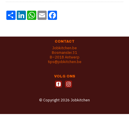
Share
LinkedIn
WhatsApp
Email
Facebook
CONTACT
Jobkitchen.be
Bosmanslei 31
B–2018 Antwerp
tips@jobkitchen.be
VOLG ONS
© Copyright 2026 Jobkitchen