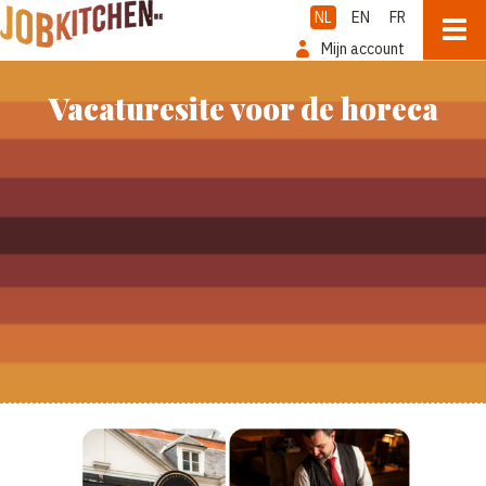
NL
EN
FR
Mijn account
Vacaturesite voor de horeca