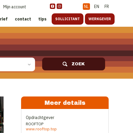
NL
EN
FR
Mijn account
rief
contact
tips
SOLLICITANT
WERKGEVER
ZOEK
Meer details
Opdrachtgever
ROOFTOP
www.rooftop.top