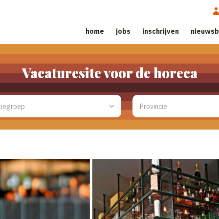
home
jobs
inschrijven
nieuwsb
Vacaturesite voor de horeca