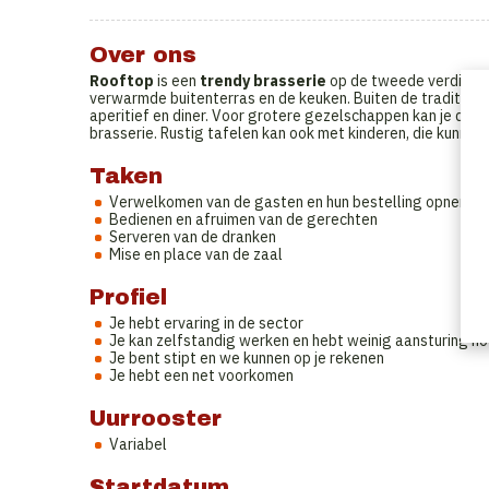
Over ons
Rooftop
is een
trendy brasserie
op de tweede verdiepin
verwarmde buitenterras en de keuken. Buiten de traditionele
aperitief en diner. Voor grotere gezelschappen kan je de lo
brasserie. Rustig tafelen kan ook met kinderen, die kunnen z
Taken
Verwelkomen van de gasten en hun bestelling opnemen
Bedienen en afruimen van de gerechten
Serveren van de dranken
Mise en place van de zaal
Profiel
Je hebt ervaring in de sector
Je kan zelfstandig werken en hebt weinig aansturing no
Je bent stipt en we kunnen op je rekenen
Je hebt een net voorkomen
Uurrooster
Variabel
Startdatum