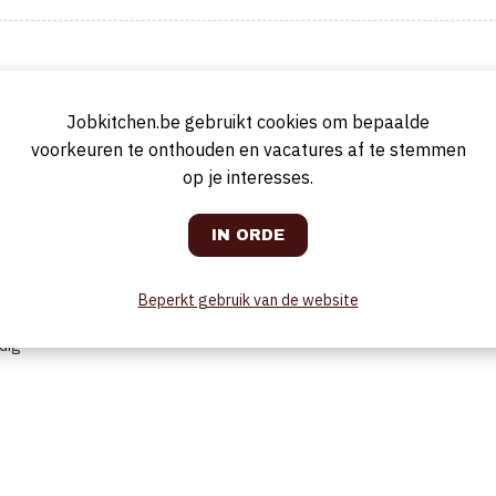
g bij
Top Interieur
. Troeven zijn uiteraard de mooie setting, het
 brasseriekaart kan je er ook terecht voor ontbijt, lunch, een koffietje,
w-diningruimte reserveren. Een sfeervolle plek die aansluit bij de
Jobkitchen.be gebruikt cookies om bepaalde
ich na het eten uitleven in de kidscorner.
voorkeuren te onthouden en vacatures af te stemmen
op je interesses.
Beperkt gebruik van de website
dig