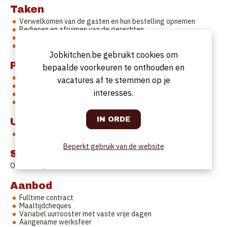
Taken
Verwelkomen van de gasten en hun bestelling opnemen
Bedienen en afruimen van de gerechten
Serveren van de dranken
Mise en place van de zaal
Jobkitchen.be gebruikt cookies om
Profiel
bepaalde voorkeuren te onthouden en
Je hebt ervaring in de sector
vacatures af te stemmen op je
Je kan zelfstandig werken en hebt weinig aansturing nodig
interesses.
Je bent stipt en we kunnen op je rekenen
Je hebt een net voorkomen
Uurrooster
Variabel
Beperkt gebruik van de website
Startdatum
Onmiddellijk.
Aanbod
Fulltime contract
Maaltijdcheques
Variabel uurrooster met vaste vrije dagen
Aangename werksfeer