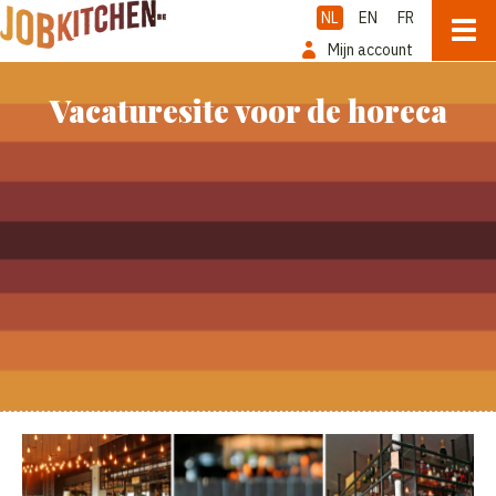
NL
EN
FR
Mijn account
Vacaturesite voor de horeca