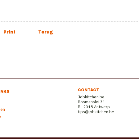
CONTACT
INKS
Jobkitchen.be
Bosmanslei 31
B–2018 Antwerp
ren
tips@jobkitchen.be
b