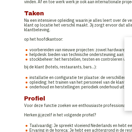
vinden. Af en toe werk werk je ook aan internationale proj
Taken
Na een intensieve opleiding waarin je alles leert over de ver
klant op locatie het verschil maakt. Jij zorgt ervoor dat al
klantbeleving.
op het hoofdkantoor:
voorbereiden van nieuwe projecten: zowel hardware- a
helpdesk: bieden van technische ondersteuning aan klant
stockbeheer: het herstellen, testen en controleren v
bij de klant (hotels, restaurants, bars...):
installatie en configuratie ter plaatse: de verschillende
opleiding: het trainen van het personeel van de klant in
onderhoud en herstellingen: periodiek onderhoud uitvo
Profiel
Voor deze functie zoeken we enthousiaste professionals m
Herken jij jezelf in het volgende profiel?
Taalvaardig: Je spreekt vloeiend Nederlands en hebt ee
Ervaring in de horeca: Je hebt een achtergrond in de re