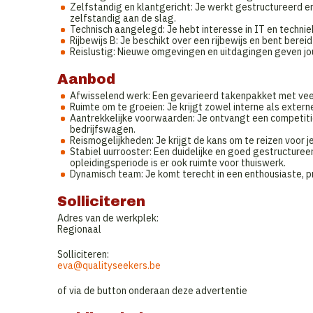
Zelfstandig en klantgericht: Je werkt gestructureerd en
zelfstandig aan de slag.
Technisch aangelegd: Je hebt interesse in IT en techniek
Rijbewijs B: Je beschikt over een rijbewijs en bent bere
Reislustig: Nieuwe omgevingen en uitdagingen geven jou e
Aanbod
Afwisselend werk: Een gevarieerd takenpakket met veel
Ruimte om te groeien: Je krijgt zowel interne als externe
Aantrekkelijke voorwaarden: Je ontvangt een competiti
bedrijfswagen.
Reismogelijkheden: Je krijgt de kans om te reizen voor j
Stabiel uurrooster: Een duidelijke en goed gestructuree
opleidingsperiode is er ook ruimte voor thuiswerk.
Dynamisch team: Je komt terecht in een enthousiaste, p
Solliciteren
Adres van de werkplek:
Regionaal
Solliciteren:
eva@qualityseekers.be
of via de button onderaan deze advertentie