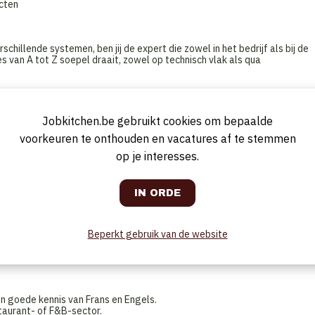
ecten
schillende systemen, ben jij de expert die zowel in het bedrijf als bij de
les van A tot Z soepel draait, zowel op technisch vlak als qua
ls softwarematige voorbereidingen
Jobkitchen.be gebruikt cookies om bepaalde
en via telefoon, e-mail of chat
voorkeuren te onthouden en vacatures af te stemmen
an hardwarecomponenten voor de systemen
op je interesses.
 systemen installeren, configureren en opstarten bij de klant
 het gebruik van het systeem
eren en defecten aan hardware en software oplossen
Beperkt gebruik van de website
et ervaring in de horeca of F&B-sector.
n goede kennis van Frans en Engels.
staurant- of F&B-sector.