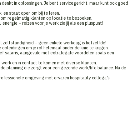
 denkt in oplossingen. Je bent servicegericht, maar kunt ook goed
, en staat open om bij te leren.
id om regelmatig klanten op locatie te bezoeken.
nergie – reizen voor je werk zie jij als een pluspunt!
 zelfstandigheid – geen enkele werkdag is hetzelfde!
 opleidingen om je rol helemaal onder de knie te krijgen.
ef salaris, aangevuld met extralegale voordelen zoals een
e werk en in contact te komen met diverse klanten.
rde planning die zorgt voor een gezonde work/life balance. Na de
rofessionele omgeving met ervaren hospitality collega’s.