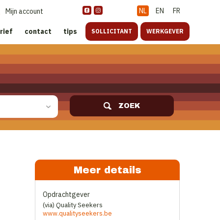
NL
EN
FR
Mijn account
rief
contact
tips
SOLLICITANT
WERKGEVER
ZOEK
Meer details
Opdrachtgever
(via) Quality Seekers
www.qualityseekers.be