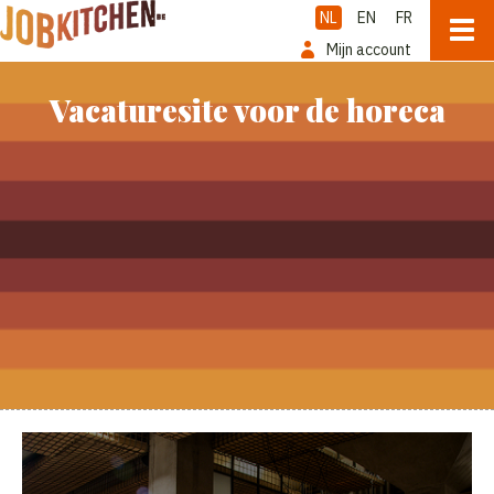
NL
EN
FR
Mijn account
Vacaturesite voor de horeca