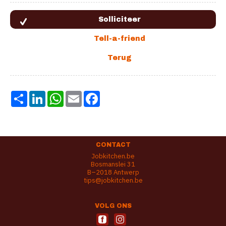
Share
LinkedIn
WhatsApp
Email
Facebook
CONTACT
Jobkitchen.be
Bosmanslei 31
B–2018 Antwerp
tips@jobkitchen.be
VOLG ONS