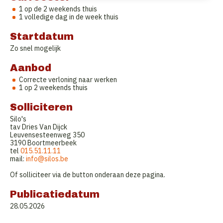
1 op de 2 weekends thuis
1 volledige dag in de week thuis
Startdatum
Zo snel mogelijk
Aanbod
Correcte verloning naar werken
1 op 2 weekends thuis
Solliciteren
Silo's
tav Dries Van Dijck
Leuvensesteenweg 350
3190 Boortmeerbeek
tel
015.51.11.11
mail:
info@silos.be
Of solliciteer via de button onderaan deze pagina.
Publicatiedatum
28.05.2026