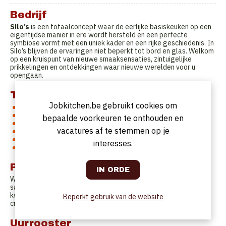
Bedrijf
Silo’s
is een totaalconcept waar de eerlijke basiskeuken op een
eigentijdse manier in ere wordt hersteld en een perfecte
symbiose vormt met een uniek kader en een rijke geschiedenis. In
Silo’s blijven de ervaringen niet beperkt tot bord en glas. Welkom
op een kruispunt van nieuwe smaaksensaties, zintuigelijke
prikkelingen en ontdekkingen waar nieuwe werelden voor u
opengaan.
Taken
Jobkitchen.be gebruikt cookies om
Mise-en-place
Controleren van voorraad en bestellingen doorgeven
bepaalde voorkeuren te onthouden en
Voorbereiden van gerechten
vacatures af te stemmen op je
Afwerken en dresseren van gerechten
Ondersteunen van de anderen in het keukenteam
interesses.
Opkuisen van de keuken na de service
Profiel
Wij zijn op zoek naar een gedreven en gepassioneerd iemand die
samen met de rest van het team streeft naar een constante
kwaliteit. Iemand die goed kan samenwerken, flexibel is,
Beperkt gebruik van de website
creativiteit is een pluspunt. Ervaring is een vereiste.
Uurrooster