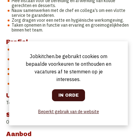
Mee instaan voor de bereiding en afwerking van koude
gerechten en desserts.
Nauw samenwerken met de chef en collega's om een vlotte
service te garanderen.
Zorg dragen voor een nette en hygiënische werkomgeving.
Taken opnemen in functie van ervaring en groeimogelijkheden
binnen het team.
Profiel
Je bent stressbestendig en functioneert goed tijdens drukke
servicemomenten.
Jobkitchen.be gebruikt cookies om
Je bent een echte teamspeler en communiceert vlot met
bepaalde voorkeuren te onthouden en
collega's.
Je hebt aandacht voor hygiëne, orde en netheid.
vacatures af te stemmen op je
Ervaring in de horeca of keuken is een pluspunt, maar
motivatie en leergierigheid zijn minstens even belangrijk.
interesses.
Je werkt nauwkeurig, georganiseerd en hebt oog voor detail.
Uurrooster
Te bespreken
Beperkt gebruik van de website
Startdatum
Onmiddellijk
Aanbod