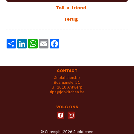
Share
LinkedIn
WhatsApp
Email
Facebook
CONTACT
Jobkitchen.be
Bosmanslei 31
B–2018 Antwerp
tips@jobkitchen.be
VOLG ONS
© Copyright 2026 Jobkitchen