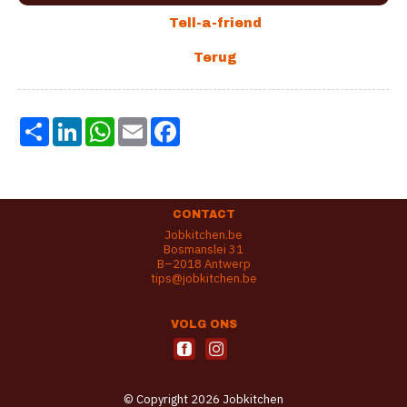
Share
LinkedIn
WhatsApp
Email
Facebook
CONTACT
Jobkitchen.be
Bosmanslei 31
B–2018 Antwerp
tips@jobkitchen.be
VOLG ONS
© Copyright 2026 Jobkitchen