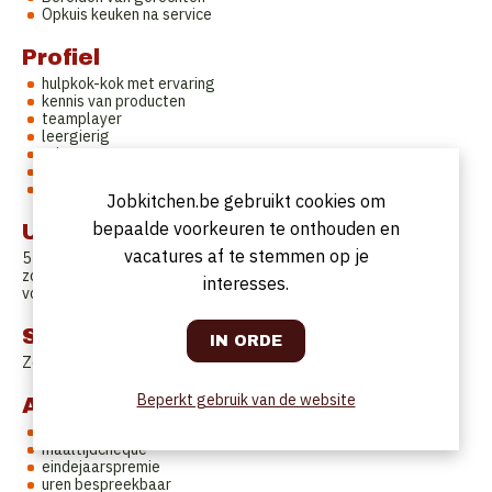
Opkuis keuken na service
Profiel
hulpkok-kok met ervaring
kennis van producten
teamplayer
leergierig
stipt
correct
betrouwbaar
Jobkitchen.be gebruikt cookies om
bepaalde voorkeuren te onthouden en
Uurrooster
vacatures af te stemmen op je
5 dagen week van di tot zaterdag
zondag en maandag vrij
interesses.
voltijds of deeltijds
Startdatum
Zo snel mogelijk
Beperkt gebruik van de website
Aanbod
correcte verloning
maaltijdcheque
eindejaarspremie
uren bespreekbaar