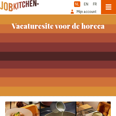
NL
EN
FR
Mijn account
Vacaturesite voor de horeca