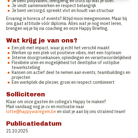
Je bent polyvalent, leergierig en trots op wat je doet
Je vindt samenwerken en respect belangrijk
Je bent verzorgd, spreekt vlot en houdt van structuur
Ervaring in horeca of events? Altijd mooi meegenomen. Maar bij
ons gaat attitude vóór diploma. Alles wat je nog moet leren,
brengen wij je bij via coaching en onze Happy Briefing.
Wat krijg je van ons?
Een job met impact, waar jij echt het verschil maakt
Werken op een plek vol positieve vibes, met een topteam
Interne doorgroeikansen, opleidingen en verantwoordelijkheid
Flexibele uren en mogelijkheid tot deeltijdse of voltijdse
tewerkstelling
Kansen om actief deel te nemen aan events, teambuildings en
projecten
Een werkplek die plezier, groei en respect combineert
Solliciteren
Klaar om onze gasten én collega’s Happy te maken?
Mail vandaag nog je cv en motivatie naar
lotte@happywaregem.be
en sluit je aan bij ons stralend team!
Publicatiedatum
21.10.2025