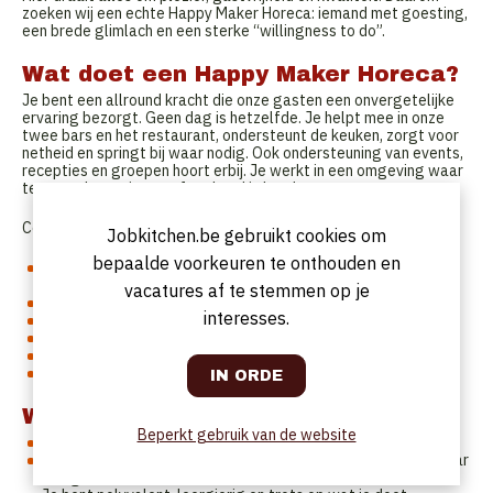
zoeken wij een echte Happy Maker Horeca: iemand met goesting,
een brede glimlach en een sterke “willingness to do”.
Wat doet een Happy Maker Horeca?
Je bent een allround kracht die onze gasten een onvergetelijke
ervaring bezorgt. Geen dag is hetzelfde. Je helpt mee in onze
twee bars en het restaurant, ondersteunt de keuken, zorgt voor
netheid en springt bij waar nodig. Ook ondersteuning van events,
recepties en groepen hoort erbij. Je werkt in een omgeving waar
teamwork, service en sfeer hand in hand gaan.
Concreet betekent dat:
Jobkitchen.be gebruikt cookies om
bepaalde voorkeuren te onthouden en
Bedienen in zaal en bar, met kennis van producten en een
vlotte babbel
vacatures af te stemmen op je
Meehelpen in de keuken bij voorbereidingen en afwerking
interesses.
Zorg voor netheid in alle ruimtes
Stockbeheer en magazijnorganisatie
Actieve ondersteuning bij recepties, events en groepsdiners
Suggesties geven en enthousiast upsellen
Wat maakt jou een Happy Maker?
Beperkt gebruik van de website
Jij straalt energie uit, ook op drukke momenten
Je vindt het normaal om mee te denken en bij te springen waar
nodig