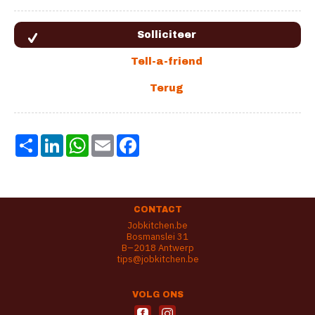
Share
LinkedIn
WhatsApp
Email
Facebook
CONTACT
Jobkitchen.be
Bosmanslei 31
B–2018 Antwerp
tips@jobkitchen.be
VOLG ONS