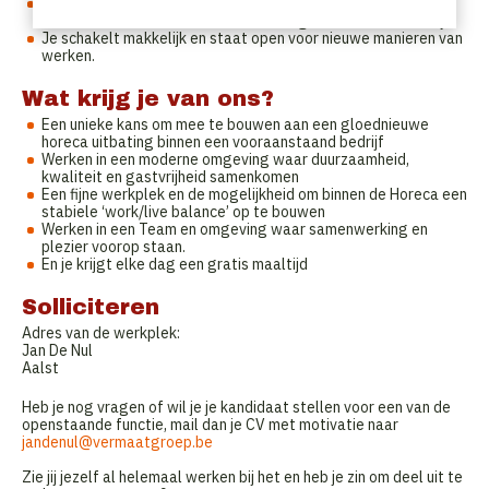
Je bent 24 tot 38 uur per week beschikbaar in een flexibel
uurrooster maar werkt steeds overdag en de weekends vrij
Je schakelt makkelijk en staat open voor nieuwe manieren van
werken.
Wat krijg je van ons?
Een unieke kans om mee te bouwen aan een gloednieuwe
horeca uitbating binnen een vooraanstaand bedrijf
Werken in een moderne omgeving waar duurzaamheid,
kwaliteit en gastvrijheid samenkomen
Een fijne werkplek en de mogelijkheid om binnen de Horeca een
stabiele ‘work/live balance’ op te bouwen
Werken in een Team en omgeving waar samenwerking en
plezier voorop staan.
En je krijgt elke dag een gratis maaltijd
Solliciteren
Adres van de werkplek:
Jan De Nul
Aalst
Heb je nog vragen of wil je je kandidaat stellen voor een van de
openstaande functie, mail dan je CV met motivatie naar
jandenul@vermaatgroep.be
Zie jij jezelf al helemaal werken bij het en heb je zin om deel uit te