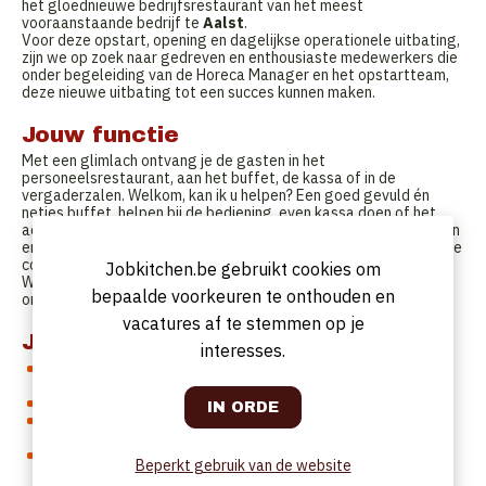
het gloednieuwe bedrijfsrestaurant van het meest
vooraanstaande bedrijf te
Aalst
.
Voor deze opstart, opening en dagelijkse operationele uitbating,
zijn we op zoek naar gedreven en enthousiaste medewerkers die
onder begeleiding van de Horeca Manager en het opstartteam,
deze nieuwe uitbating tot een succes kunnen maken.
Jouw functie
Met een glimlach ontvang je de gasten in het
personeelsrestaurant, aan het buffet, de kassa of in de
vergaderzalen. Welkom, kan ik u helpen? Een goed gevuld én
netjes buffet, helpen bij de bediening, even kassa doen of het
adviseren van een lekker/gezond hapje en drankje. De gasten zijn
enorm tevreden met je vriendelijke service, je hebt een paar dikke
complimenten gekregen. Top!
Jobkitchen.be gebruikt cookies om
Wil je dit terugvinden in je job, dan ben jij de geschikte kandidaat
bepaalde voorkeuren te onthouden en
om ons team te versterken.
vacatures af te stemmen op je
Jouw ingrediënten
interesses.
Je hebt een passie voor gastvrijheid en mensen blij maken zit
je in de natuur
Ervaring in de Horeca is fijn maar je motivatie is belangrijker
Je houdt van aanpakken en weet dat de horeca soms pittig
kan zijn, daar draai jij je hand niet voor om
Je voelt feilloos aan wat de gast nodig heeft, nog voor die
Beperkt gebruik van de website
het zelf vragen