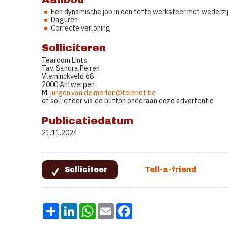
Een dynamische job in een toffe werksfeer met wederzi
Daguren
Correcte verloning
Solliciteren
Tearoom Lints
Tav. Sandra Peiren
Vleminckveld 68
2000 Antwerpen
M:
jurgen.van.de.merlen@telenet.be
of solliciteer via de button onderaan deze advertentie
Publicatiedatum
21.11.2024
Share
LinkedIn
WhatsApp
Email
Facebook