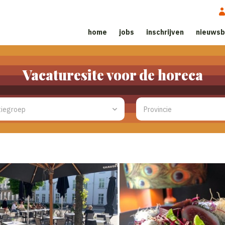
home
jobs
inschrijven
nieuwsb
Vacaturesite voor de horeca