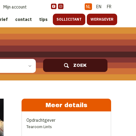
NL
EN
FR
Mijn account
rief
contact
tips
SOLLICITANT
WERKGEVER
ZOEK
Meer details
Opdrachtgever
Tearoom Lints