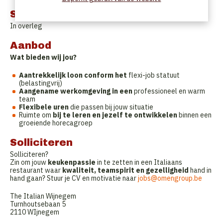
Startdatum
In overleg
Aanbod
Wat bieden wij jou?
Aantrekkelijk loon conform het
flexi-job statuut
(belastingvrij)
Aangename werkomgeving in een
professioneel en warm
team
Flexibele uren
die passen bij jouw situatie
Ruimte om
bij te leren en jezelf te ontwikkelen
binnen een
groeiende horecagroep
Solliciteren
Solliciteren?
Zin om jouw
keukenpassie
in te zetten in een Italiaans
restaurant waar
kwaliteit, teamspirit en gezelligheid
hand in
hand gaan? Stuur je CV en motivatie naar
jobs@omengroup.be
The Italian Wijnegem
Turnhoutsebaan 5
2110 WIjnegem