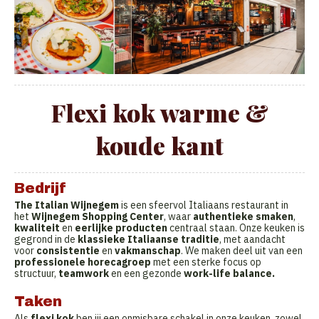
Flexi kok warme &
koude kant
Bedrijf
The Italian Wijnegem
is een sfeervol Italiaans restaurant in
het
Wijnegem Shopping Center
, waar
authentieke smaken
,
kwaliteit
en
eerlijke producten
centraal staan. Onze keuken is
gegrond in de
klassieke Italiaanse traditie
, met aandacht
voor
consistentie
en
vakmanschap
. We maken deel uit van een
professionele horecagroep
met een sterke focus op
structuur,
teamwork
en een gezonde
work-life balance.
Taken
Als
flexi kok
ben jij een onmisbare schakel in onze keuken, zowel