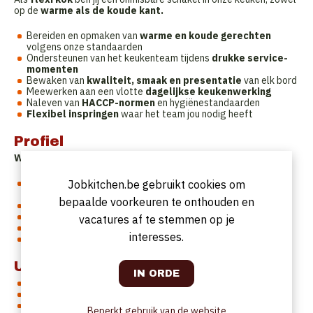
op de
warme als de koude kant.
Bereiden en opmaken van
warme en koude gerechten
volgens onze standaarden
Ondersteunen van het keukenteam tijdens
drukke service-
momenten
Bewaken van
kwaliteit, smaak en presentatie
van elk bord
Meewerken aan een vlotte
dagelijkse keukenwerking
Naleven van
HACCP-normen
en hygiënestandaarden
Flexibel inspringen
waar het team jou nodig heeft
Profiel
Wie zoeken wij?
Eerste
ervaring in een professionele keuken
is een
Jobkitchen.be gebruikt cookies om
pluspunt
bepaalde voorkeuren te onthouden en
Affiniteit met de
Italiaanse keuken
en kwaliteitsproducten
Flexibel, stressbestendig
en collegiaal ingesteld
vacatures af te stemmen op je
Oog voor
netheid, hygiëne en detail
interesses.
Hands-on mentaliteit
en bereidheid om bij te leren
Uurrooster
Flexi-job
statuut
Variabele shiften, in
onderling overleg
ingepland
Focus op een gezonde
work-life balance
Beperkt gebruik van de website