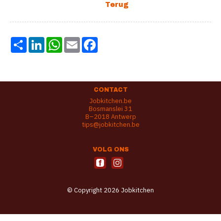
Share
LinkedIn
WhatsApp
Email
Facebook
CONTACT
Jobkitchen.be
Bosmanslei 31
B–2018 Antwerp
tips@jobkitchen.be
VOLG ONS
© Copyright 2026 Jobkitchen