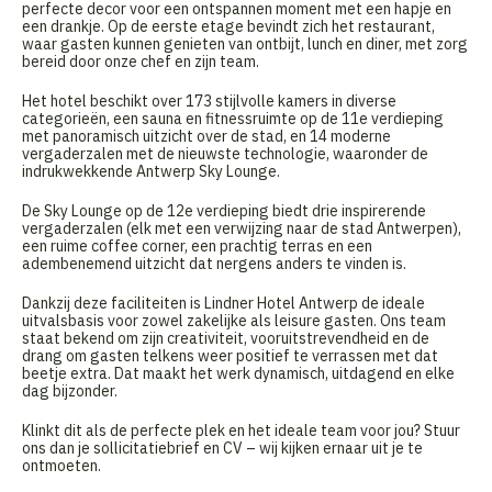
perfecte decor voor een ontspannen moment met een hapje en
een drankje. Op de eerste etage bevindt zich het restaurant,
waar gasten kunnen genieten van ontbijt, lunch en diner, met zorg
bereid door onze chef en zijn team.
Het hotel beschikt over 173 stijlvolle kamers in diverse
categorieën, een sauna en fitnessruimte op de 11e verdieping
met panoramisch uitzicht over de stad, en 14 moderne
vergaderzalen met de nieuwste technologie, waaronder de
indrukwekkende Antwerp Sky Lounge.
De Sky Lounge op de 12e verdieping biedt drie inspirerende
vergaderzalen (elk met een verwijzing naar de stad Antwerpen),
een ruime coffee corner, een prachtig terras en een
adembenemend uitzicht dat nergens anders te vinden is.
Dankzij deze faciliteiten is Lindner Hotel Antwerp de ideale
uitvalsbasis voor zowel zakelijke als leisure gasten. Ons team
staat bekend om zijn creativiteit, vooruitstrevendheid en de
drang om gasten telkens weer positief te verrassen met dat
beetje extra. Dat maakt het werk dynamisch, uitdagend en elke
dag bijzonder.
Klinkt dit als de perfecte plek en het ideale team voor jou? Stuur
ons dan je sollicitatiebrief en CV – wij kijken ernaar uit je te
ontmoeten.