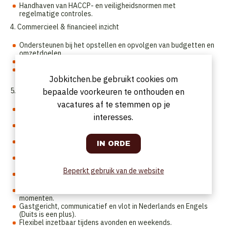
Handhaven van HACCP- en veiligheidsnormen met
regelmatige controles.
4. Commercieel & financieel inzicht
Ondersteunen bij het opstellen en opvolgen van budgetten en
omzetdoelen.
Stimuleren van upselling en cross-selling binnen het team.
Meedenken over promoties, arrangementen en nieuwe
concepten.
Jobkitchen.be gebruikt cookies om
5. Evenementen & banqueting
bepaalde voorkeuren te onthouden en
vacatures af te stemmen op je
Coördineren van vergaderingen, conferenties en private
interesses.
dining.
Persoonlijk aanwezig zijn tijdens belangrijke events om een
vlekkeloze uitvoering te garanderen.
Samenwerken met Sales, Events en de keuken voor optimale
planning.
Je bent een
hands-on leider
die liever tussen de mensen
staat dan achter een bureau zit.
Beperkt gebruik van de website
Minimaal 3 jaar ervaring in een leidinggevende F&B-rol, bij
voorkeur in hotels of hospitality.
Sterk in plannen, organiseren en improviseren tijdens drukke
momenten.
Gastgericht, communicatief en vlot in Nederlands en Engels
(Duits is een plus).
Flexibel inzetbaar tijdens avonden en weekends.