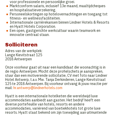
voor professionele en persoonlijke groei.
Marktconform salaris, inclusief 13e maand, maaltijdcheques
en hospitalisatieverzekering.
Personeelskortingen op hotelovernachtingen en toegang tot
fitness- en wellnessfaciliteiten.
Internationale carrièrekansen binnen Lindner Hotels & Resorts
en Hyatt Hotels Corporation.
Een open, gastgerichte werkcultuur waarin teamwork en
innovatie centraal staan.
Solliciteren
Adres van de werkplek:
Lange Kievitstraat 125
2018 Antwerpen
Onze voorkeur gaat uit naar een kandidaat die woonachtig is in
de regio Antwerpen. Mocht deze profielschets je aanspreken,
stuur dan een motiverende sollicitatie, CV met foto naar Lindner
Hotel Antwerp, t.a.v. Mw. Tanja Derkinderen, Lange Kievitstraat
125 te 2018 Antwerpen. Bij voorkeur ontvang ik jouw reactie per
mail:
hr.antwerp@lindnerhotels.com
Hyatt is een internationale hotelketen die wereldwijd luxe
accommodaties aanbiedt aan gasten. Het bedrijf heeft een
diverse portefeuille van hotels, resorts en andere
accommodaties, variërend van boetiekhotels tot grote luxe
resorts. Hyatt staat bekend om zijn toewijding aan uitmuntende