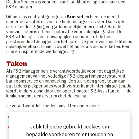
Quality Seekers is voor een van haar klanten op zoek naar een
F&B manager
Dit hotel is centraal gelegen in
Brussel
en biedt de meest
moderne faciliteiten voor de hedendaagse reiziger. Dankzij de
uitstekende ligging, vergadermogelijkheden en uitgebreide
voorzieningen is dit een toplocatie voor zakelijke gasten. De
F&B-afdeling is zeer omvangrijk en behoort tot de best
presterende afdelingen van het hotel. De gedreven mentaliteit is
duidelijk voelbaar binnen zowel het hotel als de hotelketen. Een
fijne en inspirerende werkomgeving!
Taken
Als F&B Manager ben je verantwoordelijk voor het dagelijkse
management van het volledige F&B-departement: restaurant,
bar, roomservice en banqueting. Je stuurt een groot team aan
dat tijdens piekperiodes wordt versterkt met interimkrachten. Je
wordt ondersteund door een operationele F&B Assistant en in de
keuken neemt een ervaren chef de leiding.
Je verantwoordelijkheden omvatten onder meer:
Je volgt de budgetten op en onderneemt gerichte acties om
de gestelde targets te behalen.
Jobkitchen.be gebruikt cookies om
Je staat in voor personeelsbeheer: je adviseert bij
aanwervingen, stelt werkplanningen op en coacht en
bepaalde voorkeuren te onthouden en
ondersteunt het team.