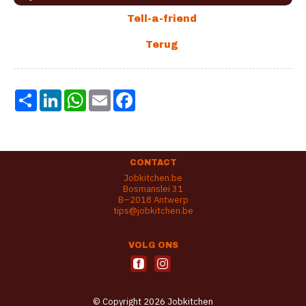
Share
LinkedIn
WhatsApp
Email
Facebook
CONTACT
Jobkitchen.be
Bosmanslei 31
B–2018 Antwerp
tips@jobkitchen.be
VOLG ONS
© Copyright 2026 Jobkitchen