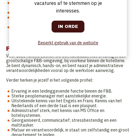
Je bent samen met je team zichtbaar en actief aanwezig op
vacatures af te stemmen op je
de werkvloer, waardoor je een goed overzicht behoudt.
interesses.
Je beheert de F&B-forecasting, budgetten en cost control.
Je werkt procedures uit, implementeert deze en stuurt bij
waar nodig.
Als Head of Department maak je deel uit van het
managementteam en ben je ook verantwoordelijk voor de
Duty Shifts in het hotel.
Beperkt gebruik van de website
Profiel
Voor deze functie zoeken we een kandidaat met ervaring in een
grootschalige F&B-omgeving, bij voorkeur binnen de hotellerie.
Je bent dynamisch, hands-on, en bent naast je administratieve
verantwoordelijkheden vooral op de werkvloer aanwezig.
Verder herken je jezelf in het volgende profiel:
Ervaring in een leidinggevende functie binnen de F&B.
Sterke peoplemanager met aanstekelijke energie.
Uitstekende kennis van het Engels en Frans. Kennis van het
Nederlands of een derde taal is een pluspunt.
Administratief sterk, met kennis van MS Office en
hotelsystemen.
Georganiseerd, communicatief, stressbestendig en een
multitasker.
Matuur en verantwoordelijk, in staat om zelfstandig een groot
departement te leiden.