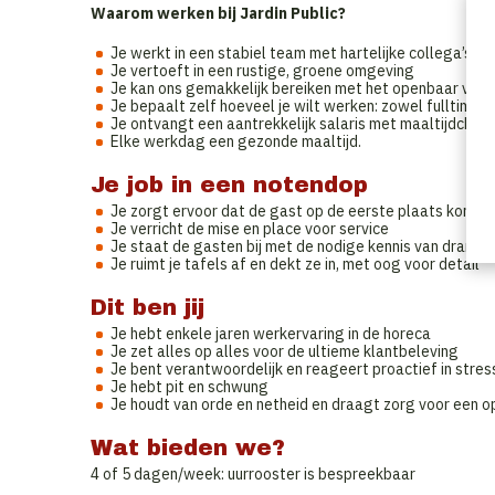
Waarom werken bij Jardin Public?
Je werkt in een stabiel team met hartelijke collega’s
Je vertoeft in een rustige, groene omgeving
Je kan ons gemakkelijk bereiken met het openbaar vervoe
Je bepaalt zelf hoeveel je wilt werken: zowel fulltime al
Je ontvangt een aantrekkelijk salaris met maaltijdcheq
Elke werkdag een gezonde maaltijd.
Je job in een notendop
Je zorgt ervoor dat de gast op de eerste plaats komt,
Je verricht de mise en place voor service
Je staat de gasten bij met de nodige kennis van dranke
Je ruimt je tafels af en dekt ze in, met oog voor detail
Dit ben jij
Je hebt enkele jaren werkervaring in de horeca
Je zet alles op alles voor de ultieme klantbeleving
Je bent verantwoordelijk en reageert proactief in stres
Je hebt pit en schwung
Je houdt van orde en netheid en draagt zorg voor een
Wat bieden we?
4 of 5 dagen/week: uurrooster is bespreekbaar