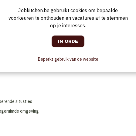
Jobkitchen.be gebruikt cookies om bepaalde
voorkeuren te onthouden en vacatures af te stemmen
r of je parkeert je Velo in het Antwerps fietspunt voor de deur.
op je interesses.
s parttime contract of flexi is mogelijk
ues.
 je maakt onze gewenste Jardin Public-gastervaring steeds opnieuw waa
Beperkt gebruik van de website
n en gerechten
serende situaties
 opgeruimde omgeving