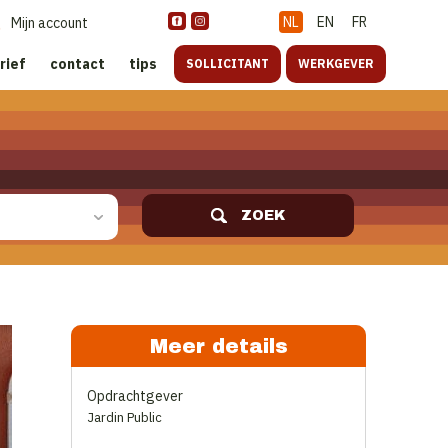
NL
EN
FR
Mijn account
rief
contact
tips
SOLLICITANT
WERKGEVER
ZOEK
Meer details
Opdrachtgever
Jardin Public