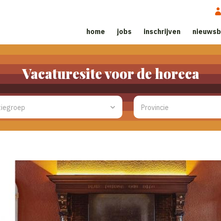
home
jobs
inschrijven
nieuwsb
Vacaturesite voor de horeca