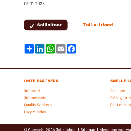
06.01.2025
Share
LinkedIn
WhatsApp
Email
Facebook
ONZE PARTNERS
SNELLE L
Jobhotel
Alle jobs
Jobmercado
CV registre
Quality Seekers
Post een jo
Lazy Monday
© Copyright 2026 Jobkitchen
|
Sitemap
|
Algemene voorwa