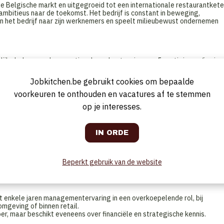
p de Belgische markt en uitgegroeid tot een internationale restaurantkete
mbitieus naar de toekomst. Het bedrijf is constant in beweging,
n het bedrijf naar zijn werknemers en speelt milieubewust ondernemen
lijks beheer en de operationele ondersteuning van 5 vestigingen (in eig
e enkele Belgische franchise-uitbatingen. Je rapporteert rechtstreeks
anchise-diensten. Je bent het eerste aanspreekpunt voor franchise-
Jobkitchen.be gebruikt cookies om bepaalde
et interne afdelingen zoals Aankoop, Facilitaire diensten, Food &
voorkeuren te onthouden en vacatures af te stemmen
op je interesses.
. Je coacht de restaurantmanagers op vlak van kwaliteit, service,
tegie naar de operaties
nagement
timale resultaten te behalen
Beperkt gebruik van de website
chise-opportuniteiten in België
 enkele jaren managementervaring in een overkoepelende rol, bij
omgeving of binnen retail.
er, maar beschikt eveneens over financiële en strategische kennis.