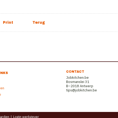
CONTACT
INKS
Jobkitchen.be
Bosmanslei 31
B–2018 Antwerp
ren
tips@jobkitchen.be
b
arden
|
Login werkgever