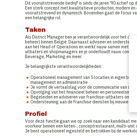
Dit vooruitstrevende bedrijf is sinds de jaren '90 actief o
Een sterk concept met kwalitatieve producten, modern en a
vooruitstrevend en dynamisch. Bovendien gaat de focus va
een belangrijke rol.
Taken
Als District Manager ben je verantwoordelijk voor het dage
beheer) binnen België. Daarnaast adviseer en ondersteun j
aan het Head of Operations en werkt nauw samen met de Fr
uitbaters en shopmanagers en je onderhoudt nauw contact m
Beverage, Marketing en meer.
Je belangrijkste verantwoordelijkheden:
Operationeel management van 5 locaties in eigen beheer
management en administratie
Je vormt de vertaalslag voor de communicatie van stra
Opvolging van het financieel beheer en personeelsma
Begeleiden en adviseren van franchise-uitbaters om op
Ondersteuning aan de Franchise diensten bij nieuwe fran
Profiel
Voor deze functie gaan we op zoek naar een kandidaat met
voorkeur binnen een keten-, conceptrestaurant, multi-unit 
Je bent operationeel ingesteld en betrokken bij de werkvlo