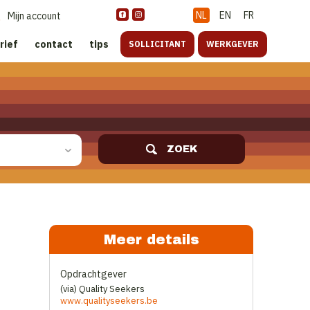
NL
EN
FR
Mijn account
rief
contact
tips
SOLLICITANT
WERKGEVER
ZOEK
Meer details
Opdrachtgever
(via) Quality Seekers
www.qualityseekers.be