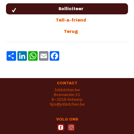
Share
LinkedIn
WhatsApp
Email
Facebook
CONTACT
Jobkitchen.be
Bosmanslei 31
B–2018 Antwerp
tips@jobkitchen.be
VOLG ONS