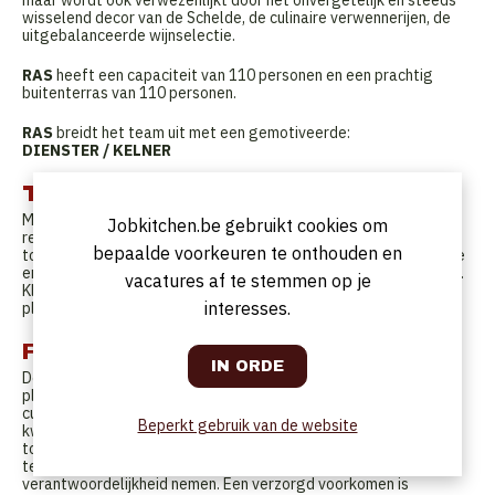
wisselend decor van de Schelde, de culinaire verwennerijen, de
uitgebalanceerde wijnselectie.
RAS
heeft een capaciteit van 110 personen en een prachtig
buitenterras van 110 personen.
RAS
breidt het team uit met een gemotiveerde:
DIENSTER / KELNER
Taken
Mise-en-place van de zaal, onderhoud van het tafelgerei,
Jobkitchen.be gebruikt cookies om
reiniging van menu- en wijnkaarten, kortom zorgen dat de zaal
bepaalde voorkeuren te onthouden en
tot in de puntjes in orde is. Tijdens de service: beleefde, correcte
en vlekkeloze bediening van de klanten, steeds met de glimlach.
vacatures af te stemmen op je
Klantentevredenheid staat altijd centraal. Wijnkennis is een
interesses.
pluspunt en kunnen adviseren wanneer de klant daarom vraagt.
Functieprofiel
Degelijke horeca/hotelopleiding. Professionele ervaring is een
pluspunt. Je bent gemotiveerd, gepassioneerd door het vak en
culinair onderlegd. Je ziet werk en stelt jezelf hoge
Beperkt gebruik van de website
kwaliteitseisen, die aansluiten bij de visie van RAS. Onze
toekomstige collega is sociaal, functioneert goed in
teamverband maar kan ook zelfstandig werken en
verantwoordelijkheid nemen. Een verzorgd voorkomen is