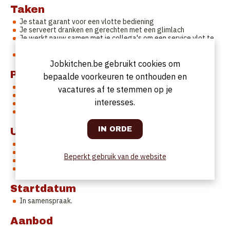
Taken
Je staat garant voor een vlotte bediening
Je serveert dranken en gerechten met een glimlach
Je werkt nauw samen met je collega's om een service vlot te
laten verlopen
Je draagt je steentje bij tot een grote klantentevredenheid
Jobkitchen.be gebruikt cookies om
Profiel
bepaalde voorkeuren te onthouden en
Verzorgd voorkomen
vacatures af te stemmen op je
Nederlandstalig
interesses.
Minstens 5 jaar ervaring
Teamplayer
Uurrooster
38 uur per week
Voltijds
Beperkt gebruik van de website
4 of 5 dagen week
Zondag en feestdagen vrij
Startdatum
In samenspraak.
Aanbod