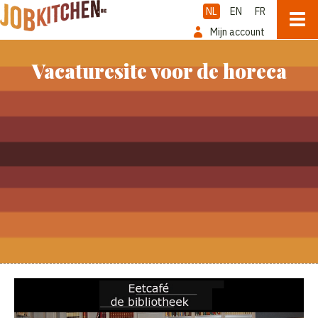
NL
EN
FR
Mijn account
Vacaturesite voor de horeca