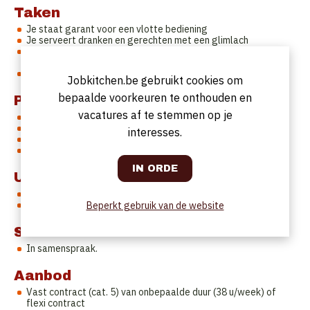
Taken
Je staat garant voor een vlotte bediening
Je serveert dranken en gerechten met een glimlach
Je werkt nauw samen met je collega's om een service vlot te
laten verlopen
Je draagt je steentje bij tot een grote klantentevredenheid
Jobkitchen.be gebruikt cookies om
bepaalde voorkeuren te onthouden en
Profiel
vacatures af te stemmen op je
Verzorgd voorkomen
Nederlandstalig
interesses.
Minstens 5 jaar ervaring
Teamplayer
Uurrooster
38 uur per week of flexi
Zondag en feestdagen vrij
Beperkt gebruik van de website
Startdatum
In samenspraak.
Aanbod
Vast contract (cat. 5) van onbepaalde duur (38 u/week) of
flexi contract