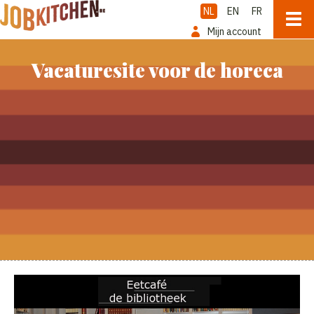
NL
EN
FR
Mijn account
Vacaturesite voor de horeca