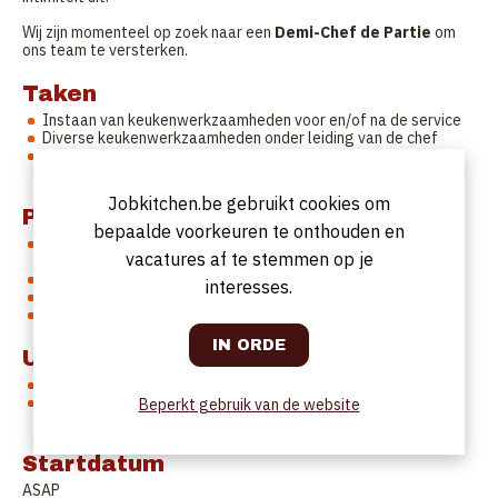
Wij zijn momenteel op zoek naar een
Demi-Chef de Partie
om
ons team te versterken.
Taken
Instaan van keukenwerkzaamheden voor en/of na de service
Diverse keukenwerkzaamheden onder leiding van de chef
Staat mee in voor het correct bereiden en doorgeven van de
gerechten
Jobkitchen.be gebruikt cookies om
Profiel
bepaalde voorkeuren te onthouden en
Hotelschool opleiding is gewenst, relevante keukenervaring
vacatures af te stemmen op je
van min. 2 jaar op gastronomisch niveau is een must
Gedreven, leergierige persoon
interesses.
Met kennis van de fijnere keuken
Teamplayer met verantwoordelijkheidszin
Uurrooster
Voltijds uurrooster
Vrije dagen: zaterdagmiddag - zondag - maandag -
Beperkt gebruik van de website
dinsdagmiddag
Startdatum
ASAP