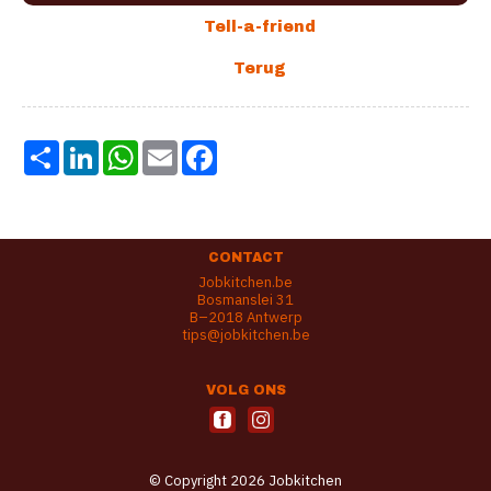
Share
LinkedIn
WhatsApp
Email
Facebook
CONTACT
Jobkitchen.be
Bosmanslei 31
B–2018 Antwerp
tips@jobkitchen.be
VOLG ONS
© Copyright 2026 Jobkitchen