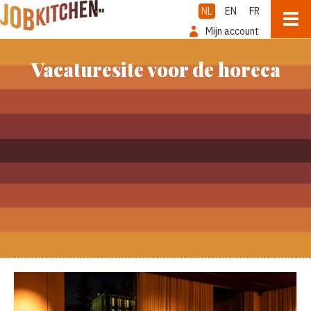
NL
EN
FR
Mijn account
Vacaturesite voor de horeca