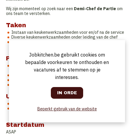
Wij zijn momenteel op zoek naar een
Demi-Chef de Partie
om
ons team te versterken.
Taken
Instaan van keukenwerkzaamheden voor en/of na de service
Diverse keukenwerkzaamheden onder leiding van de chef
Staat mee in voor het correct bereiden en doorgeven van de
gerechten
Jobkitchen.be gebruikt cookies om
Profiel
bepaalde voorkeuren te onthouden en
Hotelschool opleiding is gewenst, relevante keukenervaring
vacatures af te stemmen op je
van min. 2 jaar op gastronomisch niveau is een must
Gedreven, leergierige persoon
interesses.
Met kennis van de fijnere keuken
Teamplayer met verantwoordelijkheidszin
Uurrooster
Voltijds uurrooster
Vrije dagen: zaterdagmiddag - zondag - maandag -
Beperkt gebruik van de website
dinsdagmiddag
Startdatum
ASAP