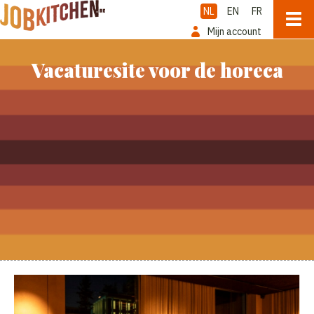
NL
EN
FR
Mijn account
Vacaturesite voor de horeca