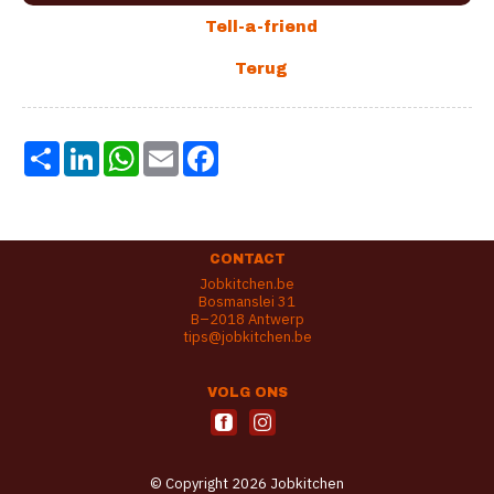
Share
LinkedIn
WhatsApp
Email
Facebook
CONTACT
Jobkitchen.be
Bosmanslei 31
B–2018 Antwerp
tips@jobkitchen.be
VOLG ONS
© Copyright 2026 Jobkitchen