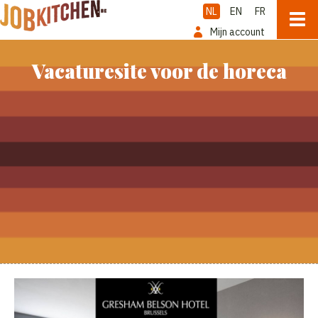
NL
EN
FR
Mijn account
Vacaturesite voor de horeca