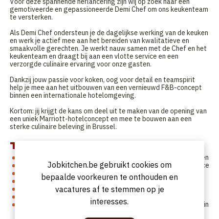
Voor deze spannende herlancering zijn wij op zoek naar een
gemotiveerde en gepassioneerde Demi Chef om ons keukenteam
te versterken.
Als Demi Chef ondersteun je de dagelijkse werking van de keuken
en werk je actief mee aan het bereiden van kwalitatieve en
smaakvolle gerechten. Je werkt nauw samen met de Chef en het
keukenteam en draagt bij aan een vlotte service en een
verzorgde culinaire ervaring voor onze gasten.
Dankzij jouw passie voor koken, oog voor detail en teamspirit
help je mee aan het uitbouwen van een vernieuwd F&B-concept
binnen een internationale hotelomgeving.
Kortom: jij krijgt de kans om deel uit te maken van de opening van
een uniek Marriott-hotelconcept en mee te bouwen aan een
sterke culinaire beleving in Brussel.
Taken en verantwoordelijkheden
Mee instaan voor de voorbereiding en bereiding van gerechten
Jobkitchen.be gebruikt cookies om
Ondersteunen van de dagelijkse keukenwerking tijdens service
Waken over kwaliteit, presentatie en versheid van producten
bepaalde voorkeuren te onthouden en
Correct toepassen van hygiëne- en HACCP-normen
vacatures af te stemmen op je
Helpen bij stockbeheer en mise-en-place
Samenwerken met collega’s binnen keuken en F&B
interesses.
Zorgen voor orde, netheid en een efficiënte werkorganisatie in
de keuken