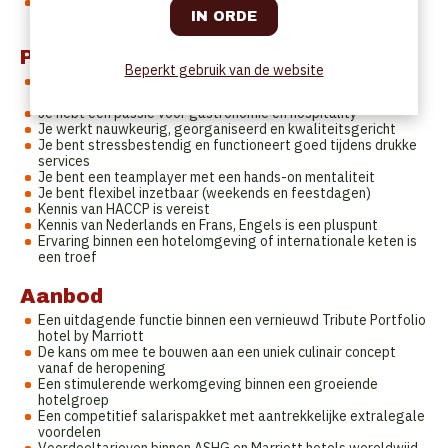
Actief bijdragen aan een positieve en professionele
teamsfeer
Profiel
Beperkt gebruik van de website
Je hebt een eerste relevante ervaring in een professionele
keuken of hotelsector
Je hebt een passie voor gastronomie en hospitality
Je werkt nauwkeurig, georganiseerd en kwaliteitsgericht
Je bent stressbestendig en functioneert goed tijdens drukke
services
Je bent een teamplayer met een hands-on mentaliteit
Je bent flexibel inzetbaar (weekends en feestdagen)
Kennis van HACCP is vereist
Kennis van Nederlands en Frans, Engels is een pluspunt
Ervaring binnen een hotelomgeving of internationale keten is
een troef
Aanbod
Een uitdagende functie binnen een vernieuwd Tribute Portfolio
hotel by Marriott
De kans om mee te bouwen aan een uniek culinair concept
vanaf de heropening
Een stimulerende werkomgeving binnen een groeiende
hotelgroep
Een competitief salarispakket met aantrekkelijke extralegale
voordelen
Voordeeltarieven binnen ASHG en Marriott hotels wereldwijd