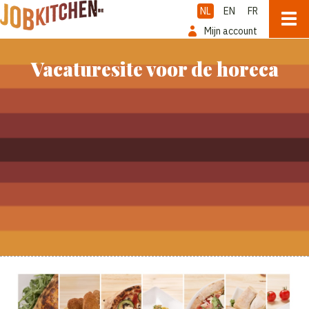
NL
EN
FR
Mijn account
Vacaturesite voor de horeca