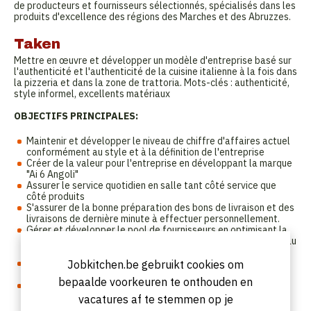
de producteurs et fournisseurs sélectionnés, spécialisés dans les
produits d'excellence des régions des Marches et des Abruzzes.
Taken
Mettre en œuvre et développer un modèle d'entreprise basé sur
l'authenticité et l'authenticité de la cuisine italienne à la fois dans
la pizzeria et dans la zone de trattoria. Mots-clés : authenticité,
style informel, excellents matériaux
OBJECTIFS PRINCIPALES:
Maintenir et développer le niveau de chiffre d'affaires actuel
conformément au style et à la définition de l'entreprise
Créer de la valeur pour l'entreprise en développant la marque
"Ai 6 Angoli"
Assurer le service quotidien en salle tant côté service que
côté produits
S'assurer de la bonne préparation des bons de livraison et des
livraisons de dernière minute à effectuer personnellement.
Gérer et développer le pool de fournisseurs en optimisant la
marge brute d'exploitation tout en maintenant le même niveau
de qualité.
Responsable du développement et de la maintenance des
Jobkitchen.be gebruikt cookies om
registres des ingrédients
bepaalde voorkeuren te onthouden en
Responsable des opérations de fabrication ou d'achat
(décisions d'acheter un produit plutôt que de le faire en
vacatures af te stemmen op je
interne)