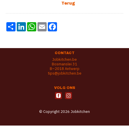
Share
LinkedIn
WhatsApp
Email
Facebook
CONTACT
Jobkitchen.be
Bosmanslei 31
B–2018 Antwerp
tips@jobkitchen.be
VOLG ONS
© Copyright 2026 Jobkitchen