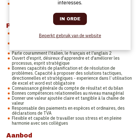
interesses.
Être toujours à la recherche de l'excellence dans l'équilibre
entre qualité, service et innovation dans le respect du
business model
Profiel
Être le point de contact avec les clients, les fournisseurs, la
Beperkt gebruik van de website
gestion et toutes les interfaces potentielles
Être un joueur important dans l'équipe et assurer la bonne
fusion de la salle avec la pizzeria et la cuisine
Parle couramment l'italien, le français et l'anglais 2
Ouvert d'esprit, désireux d'apprendre et d'améliorer les
processus, esprit stratégique
Bonnes capacités de planification et de résolution de
problèmes. Capacité à proposer des solutions tactiques,
directionnelles et stratégiques - experience dans l’ utilisation
de excel et word est obligatoire
Connaissance générale du compte de résultat et du bilan
Bonnes compétences relationnelles au niveau managérial
Donner une valeur ajoutée claire et tangible à la chaîne de
valeur
Responsable des paiements en espèces et ordinaires, des
déclarations de TVA
Flexible et capable de travailler sous stress et en pleine
harmonie avec ses collègues
Aanbod