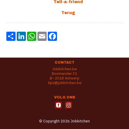
Share
LinkedIn
WhatsApp
Email
Facebook
CONTACT
Jobkitchen.be
Bosmanslei 31
B–2018 Antwerp
tips@jobkitchen.be
VOLG ONS
© Copyright 2026 Jobkitchen