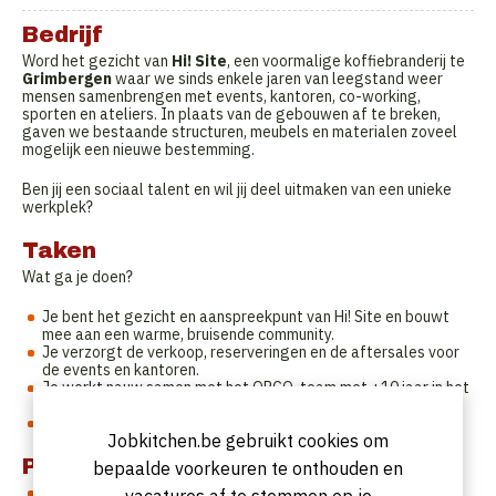
Bedrijf
Word het gezicht van
Hi! Site
, een voormalige koffiebranderij te
Grimbergen
waar we sinds enkele jaren van leegstand weer
mensen samenbrengen met events, kantoren, co-working,
sporten en ateliers. In plaats van de gebouwen af te breken,
gaven we bestaande structuren, meubels en materialen zoveel
mogelijk een nieuwe bestemming.
Ben jij een sociaal talent en wil jij deel uitmaken van een unieke
werkplek?
Taken
Wat ga je doen?
Je bent het gezicht en aanspreekpunt van Hi! Site en bouwt
mee aan een warme, bruisende community.
Je verzorgt de verkoop, reserveringen en de aftersales voor
de events en kantoren.
Je werkt nauw samen met het OPCO-team met +10 jaar in het
exploiteren van gebouwen.
Je zorgt dat alles op rolletjes loopt.
Jobkitchen.be gebruikt cookies om
Profiel
bepaalde voorkeuren te onthouden en
Je hebt een eigen verhaal en weet van aanpakken.
vacatures af te stemmen op je