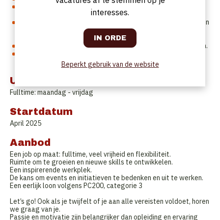
Je woont in de omgeving, houdt van mensen en weet hoe je
interesses.
een community opbouwt.
Je hebt ervaring in het aansturen van een beperkt team of een
diploma in hospitality, event management of iets
vergelijkbaars.
Je denkt mee na over hoe we Hi! Site nog beter kunnen maken.
Je spreekt vloeiend Nederlands. Frans en/of Engels is mooi
meegenomen.
Beperkt gebruik van de website
Uurrooster
Fulltime: maandag - vrijdag
Startdatum
April 2025
Aanbod
Een job op maat: fulltime, veel vrijheid en flexibiliteit.
Ruimte om te groeien en nieuwe skills te ontwikkelen.
Een inspirerende werkplek.
De kans om events en initiatieven te bedenken en uit te werken.
Een eerlijk loon volgens PC200, categorie 3
Let’s go! Ook als je twijfelt of je aan alle vereisten voldoet, horen
we graag van je.
Passie en motivatie zijn belangrijker dan opleiding en ervaring