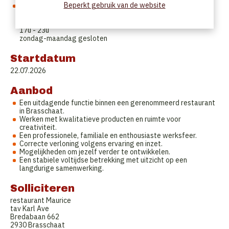
Beperkt gebruik van de website
service coupé bij benadering:
dinsdag tem vrijdag 10u-14u
18u-22u zaterdag
17u - 23u
zondag-maandag gesloten
Startdatum
22.07.2026
Aanbod
Een uitdagende functie binnen een gerenommeerd restaurant
in Brasschaat.
Werken met kwalitatieve producten en ruimte voor
creativiteit.
Een professionele, familiale en enthousiaste werksfeer.
Correcte verloning volgens ervaring en inzet.
Mogelijkheden om jezelf verder te ontwikkelen.
Een stabiele voltijdse betrekking met uitzicht op een
langdurige samenwerking.
Solliciteren
restaurant Maurice
tav Karl Ave
Bredabaan 662
2930 Brasschaat