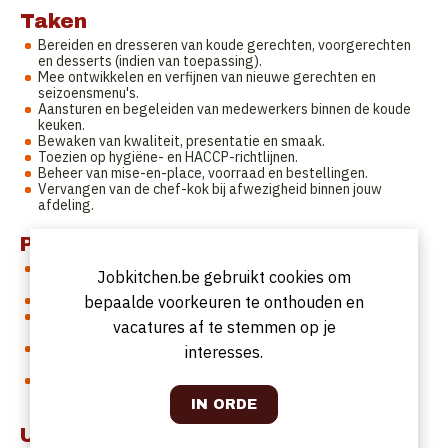
Taken
Bereiden en dresseren van koude gerechten, voorgerechten
en desserts (indien van toepassing).
Mee ontwikkelen en verfijnen van nieuwe gerechten en
seizoensmenu's.
Aansturen en begeleiden van medewerkers binnen de koude
keuken.
Bewaken van kwaliteit, presentatie en smaak.
Toezien op hygiëne- en HACCP-richtlijnen.
Beheer van mise-en-place, voorraad en bestellingen.
Vervangen van de chef-kok bij afwezigheid binnen jouw
afdeling.
Profiel
Je hebt ervaring als sous-chef of een ruime ervaring als chef
Jobkitchen.be gebruikt cookies om
de partie in de koude keuken.
Je werkt georganiseerd, nauwkeurig en stressbestendig.
bepaalde voorkeuren te onthouden en
Je hebt een passie voor kwaliteitsproducten en een verfijnde
vacatures af te stemmen op je
presentatie.
Je bent een echte teamspeler met leidinggevende
interesses.
capaciteiten.
Je bent flexibel en bereid om in weekends en avonden te
werken.
Uurrooster