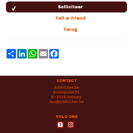
Share
LinkedIn
WhatsApp
Email
Facebook
CONTACT
Jobkitchen.be
Bosmanslei 31
B–2018 Antwerp
tips@jobkitchen.be
VOLG ONS