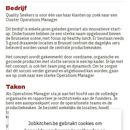
Bedrijf
Quality Seekers is voor één van haar klanten op zoek naar een
Cluster Operations Manager.
Dit bedrijf is enkele jaren geleden gestart als innovatieve start-
up. Ondertussen hebben ze een sterke naam opgebouwd binnen
de Brusselse scene, met focus op healthy lunch. Er bestaan reeds
5 goed draaiende locaties in Brussel centrum die dagelijks vers
beleverd worden vanuit de centrale productiekeuken.
Het concept wordt gekenmerkt door voedzame, organische en
gezonde producten met vlotte service in een hip kader. In lijn met
het concept, is ook het team jong en dynamisch. Om te zorgen
dat dit succes verder gerund en uitgebouwd kan worden, gaan
we op zoek naar een sterke Operations Manager.
Taken
Als Operations Manager sta je aan het hoofd van de volledige
organisatie en rapporteer je rechtstreeks aan de founders. Je
bent een aanspreekpunt voor de operationele teams en de
productiekeuken. Je bezoekt wekelijks de locaties, houdt
toezicht op de dagelijkse gang van zaken en zorgt voor
kwalitatieve en efficiënte service.
Jobkitchen.be gebruikt cookies om
Verder vallen volgende verantwoordelijkheden binnen jouw