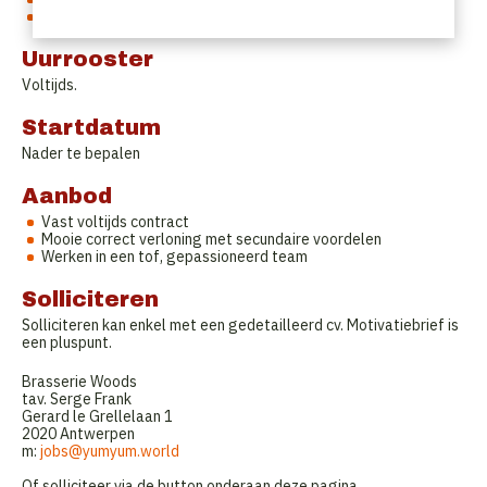
Weekend- en avondshifts vormen geen probleem.
Uurrooster
Voltijds.
Startdatum
Nader te bepalen
Aanbod
Vast voltijds contract
Mooie correct verloning met secundaire voordelen
Werken in een tof, gepassioneerd team
Solliciteren
Solliciteren kan enkel met een gedetailleerd cv. Motivatiebrief is
een pluspunt.
Brasserie Woods
tav. Serge Frank
Gerard le Grellelaan 1
2020 Antwerpen
m:
jobs@yumyum.world
Of solliciteer via de button onderaan deze pagina.