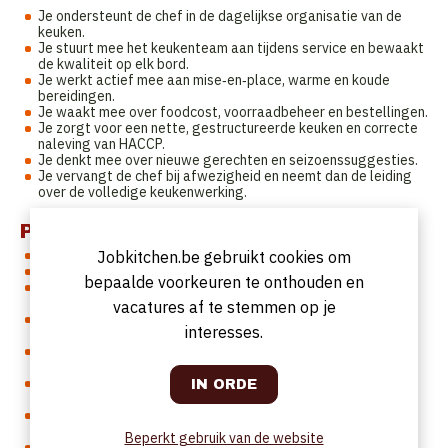
Je ondersteunt de chef in de dagelijkse organisatie van de
keuken.
Je stuurt mee het keukenteam aan tijdens service en bewaakt
de kwaliteit op elk bord.
Je werkt actief mee aan mise‑en‑place, warme en koude
bereidingen.
Je waakt mee over foodcost, voorraadbeheer en bestellingen.
Je zorgt voor een nette, gestructureerde keuken en correcte
naleving van HACCP.
Je denkt mee over nieuwe gerechten en seizoenssuggesties.
Je vervangt de chef bij afwezigheid en neemt dan de leiding
over de volledige keukenwerking.
Profiel
Je hebt 6 jaar ervaring in een professionele keuken.
Jobkitchen.be gebruikt cookies om
Je hebt een koksopleiding doorlopen.
bepaalde voorkeuren te onthouden en
Je werkt gestructureerd, kwaliteitsgericht en behoudt
overzicht tijdens drukke services.
vacatures af te stemmen op je
Je hebt een passie voor brasseriekeuken met verfijning en
interesses.
werkt graag met seizoensproducten.
Je bent een teamplayer die collega’s motiveert en
ondersteunt.
Je communiceert vlot, neemt verantwoordelijkheid en denkt
oplossingsgericht.
Je hebt een goede kennis van het Engels en ook basiskennis
Nederlands is een vereiste.
Beperkt gebruik van de website
Je hebt een blanco strafregister.