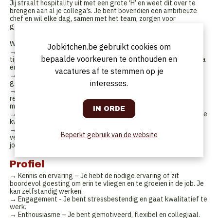
Jij straalt hospitality uit met een grote ‘H’ en weet dit over te
brengen aan al je collega’s. Je bent bovendien een ambitieuze
chef en wil elke dag, samen met het team, zorgen voor
gerechten op topniveau.
WAT DOE JE CONCREET BIJ MADONNA?
Jobkitchen.be gebruikt cookies om
→ Van het bereiden van de mise en place tot het meedraaien
bepaalde voorkeuren te onthouden en
tijdens de service; jij bent een essentieel onderdeel van Madonna
en meer specifiek voor het Grand Café
vacatures af te stemmen op je
→ Jij staat mee in voor het bereiden en het dresseren van
interesses.
gerechten.
→ Samen met het team doe je er alles aan om de
restaurantbeleving van onze gasten zo aangenaam en uniek
mogelijk te maken.
→ Je bent trots op ons product en waakt mee over de excellente
kwaliteit ervan.
→ Je komt altijd op tijd, ziet werk, weet waar jouw
Beperkt gebruik van de website
verantwoordelijkheid ligt … kortom je bent proactief en niets is
jou te veel gevraagd.
Profiel
→ Kennis en ervaring – Je hebt de nodige ervaring of zit
boordevol goesting om erin te vliegen en te groeien in de job. Je
kan zelfstandig werken.
→ Engagement - Je bent stressbestendig en gaat kwalitatief te
werk.
→ Enthousiasme – Je bent gemotiveerd, flexibel en collegiaal.