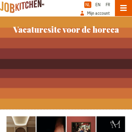
NL
EN
FR
Mijn account
Vacaturesite voor de horeca