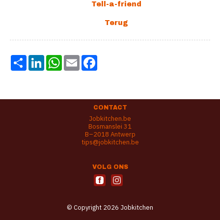
Share
LinkedIn
WhatsApp
Email
Facebook
CONTACT
Jobkitchen.be
Bosmanslei 31
B–2018 Antwerp
tips@jobkitchen.be
VOLG ONS
© Copyright 2026 Jobkitchen