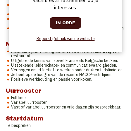
vacatures af te stemmen op je
tussen zaal en keuken.
Opvolgen en bijsturen van de productiviteit en
interesses.
personeelskosten.
Opvolging van de HACCP-regelgeving.
Beheren van de dagelijkse keukenactiviteiten, inclusief
inkoopen voorraadbeheer.
Innovatief zijn en nieuwe gerechten en presentatietechnieken
invoeren om onze gasten blijvend te verrassen.
Beperkt gebruik van de website
Naar wie zijn we op zoek?
Minimaal 3 jaar ervaring als Chef-Kok in een Frans-Belgisch
restaurant.
Uitgebreide kennis van zowel Franse als Belgische keuken.
Uitstekende leiderschaps- en communicatievaardigheden.
Vermogen om effectief te werken onder druk en tijdslimieten.
Je bent op de hoogte van de recente HACCP-richtlijnen.
Positieve werkhouding en passie voor koken.
Uurrooster
Fulltime
Variabel uurrooster
Vast of variabel uurrooster en vrije dagen zijn bespreekbaar.
Startdatum
Te bespreken