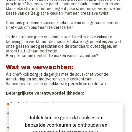
prachtige 18e-eeuwse pand – ooit een bank – combineren we
klassieke charme met een eigentijdse sfeer en serveren we het
beste van de Belgische keuken, met een creatieve twist.
Door ons groeiende succes zoeken we nu een gepassioneerde
Chef-Kok om ons team te versterken.
In deze rol ben je de drijvende kracht achter onze culinaire
beleving. Je werkt met de mooiste lokale ingrediënten, verrast
onze gasten met gerechten die de standaard overstijgen, en
streeft altijd naar perfectie.
Ben jij klaar om deel uit te maken van dit avontuur?
Wat we verwachten:
Als chef-kok zorg je dagelijks met de sous-chef voor de
aansturing en het motiveren van je keukenteam.
Samen toveren jullie de lekkerste gerechten op de tafel.
Belangrijkste verantwoordelijkheden:
Leidinggeven, begeleiden, trainen en motiveren van je
keukenteam.
Je werkt samen met de head chef bij het ontwikkelen en
Jobkitchen.be gebruikt cookies om
creëren van seizoensgebonden menu- en drankenkaarten die
passen bij ons culinair aanbod.
bepaalde voorkeuren te onthouden en
Zorgen voor goede communicatie met en samenwerking