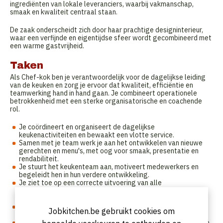
ingrediënten van lokale leveranciers, waarbij vakmanschap,
smaak en kwaliteit centraal staan.
De zaak onderscheidt zich door haar prachtige designinterieur,
waar een verfijnde en eigentijdse sfeer wordt gecombineerd met
een warme gastvrijheid.
Taken
Als Chef-kok ben je verantwoordelijk voor de dagelijkse leiding
van de keuken en zorg je ervoor dat kwaliteit, efficiëntie en
teamwerking hand in hand gaan. Je combineert operationele
betrokkenheid met een sterke organisatorische en coachende
rol.
Je coördineert en organiseert de dagelijkse
keukenactiviteiten en bewaakt een vlotte service.
Samen met je team werk je aan het ontwikkelen van nieuwe
gerechten en menu's, met oog voor smaak, presentatie en
rendabiliteit.
Je stuurt het keukenteam aan, motiveert medewerkers en
begeleidt hen in hun verdere ontwikkeling.
Je ziet toe op een correcte uitvoering van alle
keukenprocessen, van mise-en-place en bereidingen tot
bewaring, hygiëne en schoonmaak.
Je bent eindverantwoordelijk voor de kwaliteit, consistentie
Jobkitchen.be gebruikt cookies om
en presentatie van alle gerechten.
Je volgt voorraadbeheer, verbruik en foodcost nauwgezet op