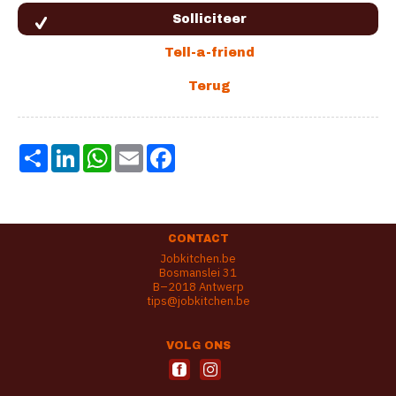
Share
LinkedIn
WhatsApp
Email
Facebook
CONTACT
Jobkitchen.be
Bosmanslei 31
B–2018 Antwerp
tips@jobkitchen.be
VOLG ONS