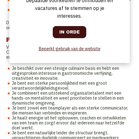
bepaalde voorkeuren te onthouden en
en neemt initiatieven om waste te beperken.
vacatures af te stemmen op je
Je staat in voor het plaatsen van bestellingen en controleert
de kwaliteit en correctheid van leveringen.
interesses.
Daarnaast draag je mee de verantwoordelijkheid voor
organisatie van de banquetingactiviteiten
Profiel
Voor deze sleutelpositie zoeken we een ambitieuze en ervaren
Beperkt gebruik van de website
Chef-kok met een sterke operationele achtergrond én bewezen
ervaring in het aansturen van keukenteams.
Je beschikt over een stevige culinaire basis en hebt een
uitgesproken interesse in gastronomische verfijning,
creativiteit en innovatie.
Je bent een sterke persoonlijkheid met een groot
verantwoordelijkheidsgevoel
Je combineert een uitstekend organisatietalent met een
hands-on mentaliteit en weet prioriteiten te stellen in een
dynamische omgeving.
Je bent zowel een teamplayer als een sterke communicator,
die mensen kan verbinden en inspireren.
Je haalt energie uit het opbouwen, coachen en ontwikkelen
van een team en zorgt ervoor dat iedereen naar hetzelfde
doel werkt.
Je bent een natuurlijke leider die structuur brengt,
verwachtingen duidelijk communiceert en medewerkers