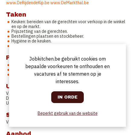
www.DeRijdendeKip.be
www.DeMarkthal.be
Taken
Keuken: bereiden van de gerechten voor verkoop in de winkel
en op de markt.
Prijszetting van de gerechten.
Bestellingen plaatsen en stockbeheer.
Hygiëne in de keuken.
Aansturen van het keukenteam (+/-3 personen)
Profiel
Jobkitchen.be gebruikt cookies om
Kok met ervaring
bepaalde voorkeuren te onthouden en
Traiteurervaring is een pluspunt
vacatures af te stemmen op je
Leidinggevende
interesses.
Uurrooster
Voltijds
Dinsdag TEM zaterdag: 6u - 14u
Uren en dagen kunnen besproken worden.
Beperkt gebruik van de website
Startdatum
Van zodra beschikbaar
Aanbod