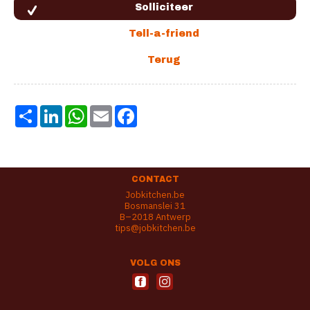
Share
LinkedIn
WhatsApp
Email
Facebook
CONTACT
Jobkitchen.be
Bosmanslei 31
B–2018 Antwerp
tips@jobkitchen.be
VOLG ONS