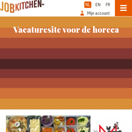
NL
EN
FR
Mijn account
Vacaturesite voor de horeca